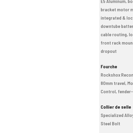
E5 Aluminum, b
bracket motor m
integrated & lo
downtube battery
cable routing, l
front rack mount
dropout
Fourche
Rockshox Recon 
80mm travel, Mo
Control, fender
Collier de selle
Specialized Allo
Steel Bolt