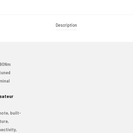
Description
, 90Nm
tuned
minal
sateur
,
ote, built-
ture,
ectivity,