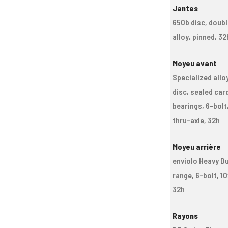
Jantes
650b disc, doubl
alloy, pinned, 32
Moyeu avant
Specialized allo
disc, sealed car
bearings, 6-bolt
thru-axle, 32h
Moyeu arrière
enviolo Heavy D
range, 6-bolt, 1
32h
Rayons