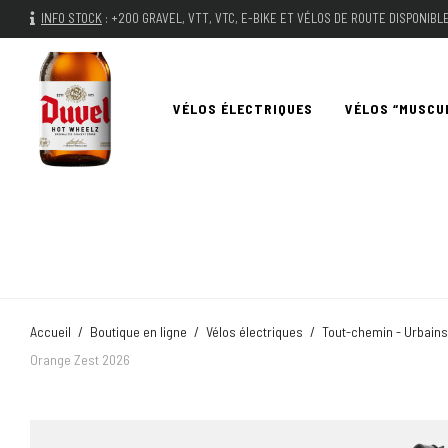
INFO STOCK
:
+200 GRAVEL, VTT, VTC, E-BIKE ET VÉLOS DE ROUTE DISPONIB
VÉLOS ÉLECTRIQUES
VÉLOS “MUSCU
Accueil
/
Boutique en ligne
/
Vélos électriques
/
Tout-chemin - Urbains
Orange Zest 2026