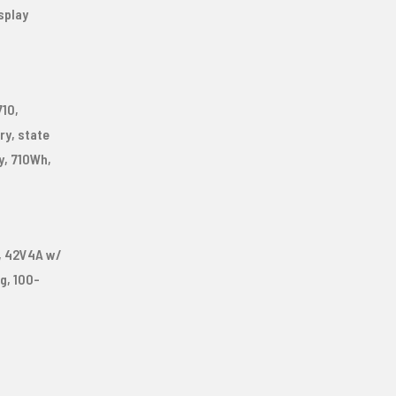
splay
710,
ry, state
y, 710Wh,
, 42V4A w/
g, 100-