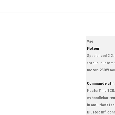
Vae
Moteur
Specialized 2.2
torque, custom 
motor, 250W no
Commande utili
MasterMind TCD
w/handlebar rem
in anti-theft fea
Bluetooth® conn