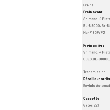
Freins
Frein avant
Shimano, 4 Pist
BL-U8000, Br-U
Ma-F180P/P2
Frein arrière
Shimano, 4 Pist
CUES,BL-U8000,
Transmission
Dérailleur arriè
Enviolo Automat
Cassette
Gates 22T