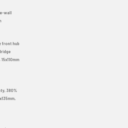
e-wall
h
y front hub
dridge
, 15x110mm
uty, 380%
0x135mm,