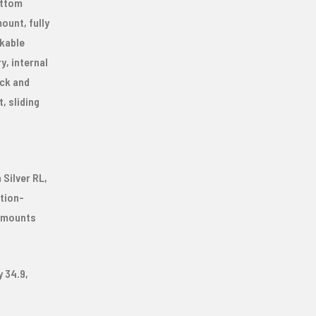
ottom
ount, fully
ckable
, internal
ock and
, sliding
Silver RL,
tion-
-mounts
y 34.9,