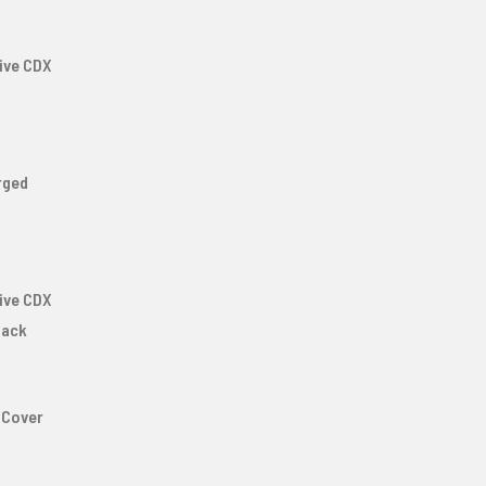
ive CDX
rged
ive CDX
lack
 Cover