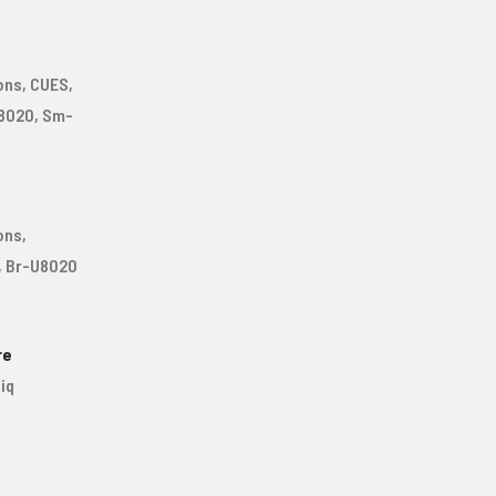
ons, CUES,
8020, Sm-
ons,
 Br-U8020
re
iq