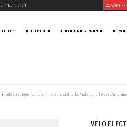
LES IMMÉDIATEMENT
ACHAT EN 
LAIRES”
ÉQUIPEMENTS
OCCASIONS & PROMOS
SERVIC
/
Vélo Électrique Tout Chemin Specialized Turbo Vado 5.0 IGH Gloss California
VÉLO ÉLECT