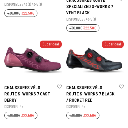
DISPONIBLE : 43 (1) 43-5 (1)
SPECIALIZED S-WORKS 7
VENT BLACK
430.00
€
322.50
€
DISPONIBLE : 43-5 (1)
430.00
€
322.50
€
Super deal
Super deal
CHAUSSURES VÉLO
CHAUSSURES VÉLO
ROUTE S-WORKS 7 CAST
ROUTE S-WORKS 7 BLACK
BERRY
/ ROCKET RED
DISPONIBLE :
DISPONIBLE :
430.00
€
322.50
€
430.00
€
322.50
€