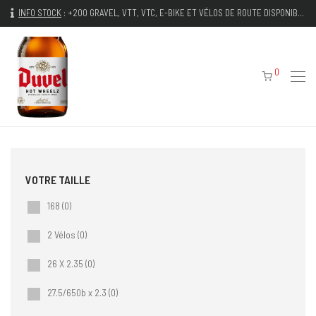
INFO STOCK
:
+200 GRAVEL, VTT, VTC, E-BIKE ET VÉLOS DE ROUTE DISPONIBLES IMMÉDIATEMENT
0
168
(0)
2 Vélos
(0)
26 X 2.35
(0)
27.5/650b x 2.3
(0)