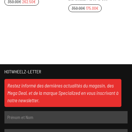
350.00
€
262.50
€
350.00
€
175.00
€
HOTWHEELZ-LETTER
Restez informé des dernières actualités du magasin, des
Mega Deal, et de la marque Specialized en vous inscrivant à
notre newsletter.