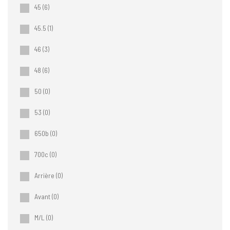
45
(6)
45.5
(1)
46
(3)
48
(6)
50
(0)
53
(0)
650b
(0)
700c
(0)
Arrière
(0)
Avant
(0)
M/L
(0)