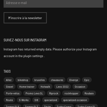
SUIVEZ-NOUS SUR INSTAGRAM
Instagram has returned empty data. Please authorize your Instagram
account in the
plugin settings
.
TAGS
Allez
bikeshop
bruxelles
chaussures
Diverge
Epic
Gravel
Home trainer
Hotwalk
Levo 2022
Occasion
Porte-vélos
Promo Levo SL
Riprock
rockhopper
Roubaix
Route
S-Works
Sl8
specialized
specialized occasion
Tarmac SL6
Tarmac SL7
Thule
Turbo Como
Turbo Como SL