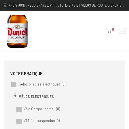
INFO STOCK
:
+200 GRAVEL, VTT, VTC, E-BIKE ET VÉLOS DE ROUTE DISPONIBLES IMMÉDIATEMENT
0
Vélos pliables électriques
(0)
VÉLOS ÉLECTRIQUES
Vélo Cargo/Longtail
(0)
VTT full-suspendus
(0)