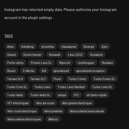
Instagram has returned empty data. Please authorize your Instagram
account in the
plugin settings
.
TAGS
Allez
bikeshop
bruxelles
chaussures
Diverge
Epic
Gravel
Home trainer
Hotwalk
Levo 2022
Occasion
Porte-vélos
Promo Levo SL
Riprock
rockhopper
Roubaix
Route
S-Works
Sl8
specialized
specialized occasion
Tarmac SL6
Tarmac SL7
Thule
Turbo Como
Turbo Como SL
Turbo Creo SL
Turbo Levo
Turbo Levo Hardtail
Turbo Levo SL
Turbo Vado
Turbo Vado SL
venge
VTC
vtt semi-rigide
VTT électriques
Vélo de route
Vélo gravel électrique
Vélo route électrique
Vélos pliables
Vélos urbains musculaires
Vélos urbains électriques
Wahoo