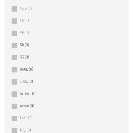
45.5
(0)
46
(0)
48
(0)
50
(0)
53
(0)
650b
(0)
700c
(0)
Arrière
(0)
Avant
(0)
L/XL
(0)
M/L
(0)