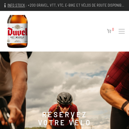
INFO STOCK
:
+200 GRAVEL, VTT, VTC, E-BIKE ET VÉLOS DE ROUTE DISPONIBLES IMMÉDIATEMENT
0
RÉSERVEZ
VOTRE VÉLO