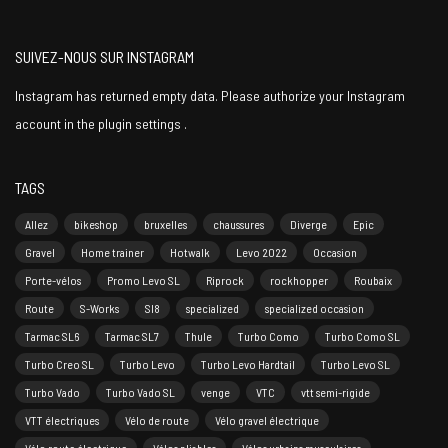
SUIVEZ-NOUS SUR INSTAGRAM
Instagram has returned empty data. Please authorize your Instagram
account in the
plugin settings
.
TAGS
Allez
bikeshop
bruxelles
chaussures
Diverge
Epic
Gravel
Home trainer
Hotwalk
Levo 2022
Occasion
Porte-vélos
Promo Levo SL
Riprock
rockhopper
Roubaix
Route
S-Works
Sl8
specialized
specialized occasion
Tarmac SL6
Tarmac SL7
Thule
Turbo Como
Turbo Como SL
Turbo Creo SL
Turbo Levo
Turbo Levo Hardtail
Turbo Levo SL
Turbo Vado
Turbo Vado SL
venge
VTC
vtt semi-rigide
VTT électriques
Vélo de route
Vélo gravel électrique