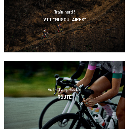
Train-hard !
VTT “MUSCULAIRES”
As fast as possible
ROUTE