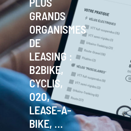
PLUS
GRANDS
ORGANISMES
DE
LEASING :
B2BIKE,
CYCLIS,
O2O,
LEASE-A-
BIKE, …