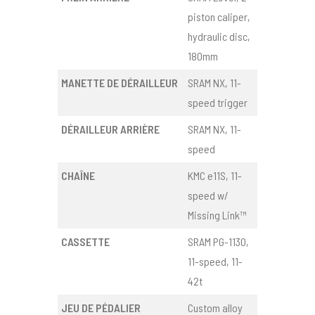
piston caliper,
hydraulic disc,
180mm
MANETTE DE DÉRAILLEUR
SRAM NX, 11-
speed trigger
DÉRAILLEUR ARRIÈRE
SRAM NX, 11-
speed
CHAÎNE
KMC e11S, 11-
speed w/
Missing Link™
CASSETTE
SRAM PG-1130,
11-speed, 11-
42t
JEU DE PÉDALIER
Custom alloy