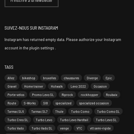
SUIVEZ-NOUS SUR INSTAGRAM
Instagram has returned empty data. Please authorize your Instagram
account in the
plugin settings
.
TAGS
Allez
bikeshop
bruxelles
chaussures
Diverge
Epic
Gravel
Home trainer
Hotwalk
Levo 2022
Occasion
Porte-vélos
Promo Levo SL
Riprock
rockhopper
Roubaix
Route
S-Works
Sl8
specialized
specialized occasion
Tarmac SL6
Tarmac SL7
Thule
Turbo Como
Turbo Como SL
Turbo Creo SL
Turbo Levo
Turbo Levo Hardtail
Turbo Levo SL
Turbo Vado
Turbo Vado SL
venge
VTC
vtt semi-rigide