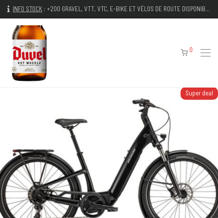
INFO STOCK
:
+200 GRAVEL, VTT, VTC, E-BIKE ET VÉLOS DE ROUTE DISPONIBLES IMMÉDIATEMENT
0
Super deal