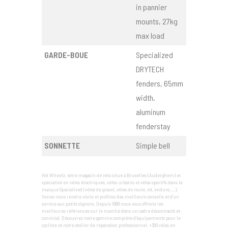
in pannier
mounts, 27kg
max load
GARDE-BOUE
Specialized
DRYTECH
fenders, 65mm
width,
aluminum
fenderstay
SONNETTE
Simple bell
Hot Wheelz, votre magasin de vélo situé à Bruxelles (Auderghem) et
spécialisé en vélos électriques, vélos urbains et vélos sportifs dans la
marque Specialized (vélos de gravel, vélos de route, vtt, enduro, …).
Venez nous rendre visite et profitez des meilleurs conseils et d’un
service aux petits oignons. Depuis 1999 nous vous offrons les
meilleures références sur le marché dans un cadre décontracté et
convivial. Découvrez notre gamme complète d'équipements pour le
cycliste et notre atelier de réparation professionnel. +350 vélos en