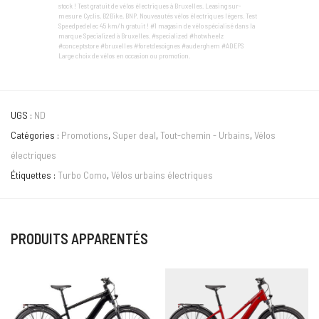
stock ! Test gratuit de vélos électriques à Bruxelles. Leasing sur-
mesure Cyclis, B2Bike, BNP. Nouveautés vélos électriques légers. Test
Speedpedelec 45 km/h gratuit ! #1 magasin de vélo spécialisé dans la
marque Specialized à Bruxelles. #specialized #hotwheelz
#conceptstore #bruxelles #foretdesoignes #auderghem #ADEPS
Large choix de vélos en occasion ou promotion.
UGS :
ND
Catégories :
Promotions
,
Super deal
,
Tout-chemin - Urbains
,
Vélos
électriques
Étiquettes :
Turbo Como
,
Vélos urbains électriques
PRODUITS APPARENTÉS