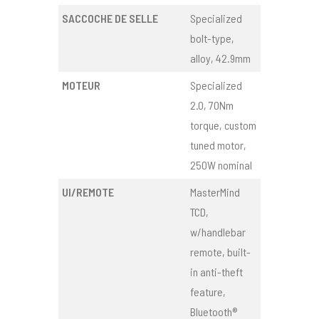
SACCOCHE DE SELLE
Specialized
bolt-type,
alloy, 42.9mm
MOTEUR
Specialized
2.0, 70Nm
torque, custom
tuned motor,
250W nominal
UI/REMOTE
MasterMind
TCD,
w/handlebar
remote, built-
in anti-theft
feature,
Bluetooth®