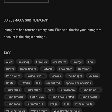
SUIVEZ-NOUS SUR INSTAGRAM
Instagram has returned empty data. Please authorize your Instagram
account in the
plugin settings
.
TAGS
Allez
bikeshop
bruxelles
chaussures
Diverge
Epic
Gravel
Home trainer
Hotwalk
Levo 2022
Occasion
Porte-vélos
Promo Levo SL
Riprock
rockhopper
Roubaix
Route
S-Works
Sl8
specialized
specialized occasion
Tarmac SL6
Tarmac SL7
Thule
Turbo Como
Turbo Como SL
Turbo Creo SL
Turbo Levo
Turbo Levo Hardtail
Turbo Levo SL
Turbo Vado
Turbo Vado SL
venge
VTC
vtt semi-rigide
VTT électriques
Vélo de route
Vélo gravel électrique