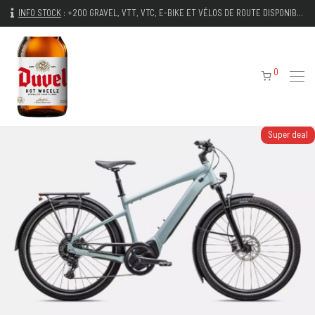
INFO STOCK
:
+200 GRAVEL, VTT, VTC, E-BIKE ET VÉLOS DE ROUTE DISPONIBLES IMMÉDIATEMENT
0
Super deal