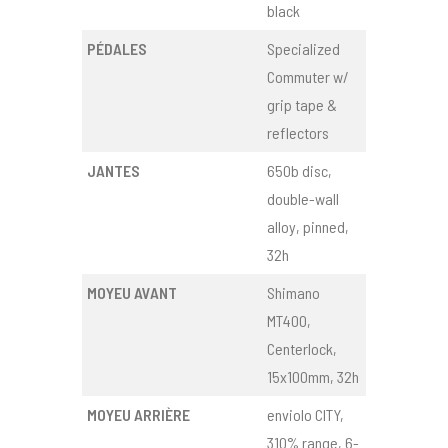
black
PÉDALES
Specialized
Commuter w/
grip tape &
reflectors
JANTES
650b disc,
double-wall
alloy, pinned,
32h
MOYEU AVANT
Shimano
MT400,
Centerlock,
15x100mm, 32h
MOYEU ARRIÈRE
enviolo CITY,
310% range, 6-