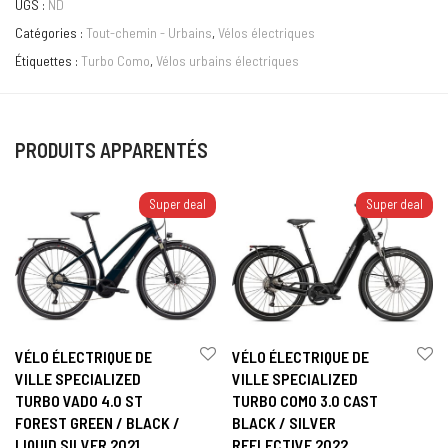
UGS :
ND
Catégories :
Tout-chemin - Urbains
,
Vélos électriques
Étiquettes :
Turbo Como
,
Vélos urbains électriques
PRODUITS APPARENTÉS
Super deal
Super deal
VÉLO ÉLECTRIQUE DE
VÉLO ÉLECTRIQUE DE
VILLE SPECIALIZED
VILLE SPECIALIZED
TURBO VADO 4.0 ST
TURBO COMO 3.0 CAST
FOREST GREEN / BLACK /
BLACK / SILVER
LIQUID SILVER 2021
REFLECTIVE 2022