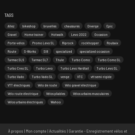
TAGS
Allez
bikeshop
bruxelles
chaussures
Diverge
Epic
Gravel
Home trainer
Hotwalk
Levo 2022
Occasion
Porte-vélos
Promo Levo SL
Riprock
rockhopper
Roubaix
Route
S-Works
Sl8
specialized
specialized occasion
Tarmac SL6
Tarmac SL7
Thule
Turbo Como
Turbo Como SL
Turbo Creo SL
Turbo Levo
Turbo Levo Hardtail
Turbo Levo SL
Turbo Vado
Turbo Vado SL
venge
VTC
vtt semi-rigide
VTT électriques
Vélo de route
Vélo gravel électrique
Vélo route électrique
Vélos pliables
Vélos urbains musculaires
Vélos urbains électriques
Wahoo
À propos
|
Mon compte
|
Actualités
|
Garantie - Enregistrement vélos et