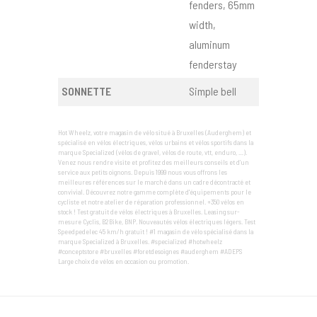
fenders, 65mm
width,
aluminum
fenderstay
SONNETTE
Simple bell
Hot Wheelz, votre magasin de vélo situé à Bruxelles (Auderghem) et
spécialisé en vélos électriques, vélos urbains et vélos sportifs dans la
marque Specialized (vélos de gravel, vélos de route, vtt, enduro, …).
Venez nous rendre visite et profitez des meilleurs conseils et d’un
service aux petits oignons. Depuis 1999 nous vous offrons les
meilleures références sur le marché dans un cadre décontracté et
convivial. Découvrez notre gamme complète d'équipements pour le
cycliste et notre atelier de réparation professionnel. +350 vélos en
stock ! Test gratuit de vélos électriques à Bruxelles. Leasing sur-
mesure Cyclis, B2Bike, BNP. Nouveautés vélos électriques légers. Test
Speedpedelec 45 km/h gratuit ! #1 magasin de vélo spécialisé dans la
marque Specialized à Bruxelles. #specialized #hotwheelz
#conceptstore #bruxelles #foretdesoignes #auderghem #ADEPS
Large choix de vélos en occasion ou promotion.