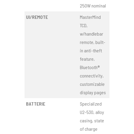
250W nominal
UI/REMOTE
MasterMind
TCD,
w/handlebar
remote, built-
in anti-theft
feature,
Bluetooth®
connectivity,
customizable
display pages
BATTERIE
Specialized
U2-530, alloy
casing, state
of charge