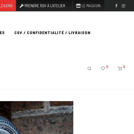
LEASING
PRENDRE RDV À L’ATELIER
LE MAGASIN
ES
CGV / CONFIDENTIALITÉ / LIVRAISON
0
0