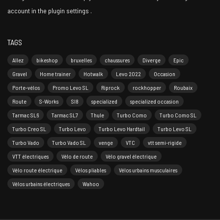
account in the
plugin settings
.
TAGS
Allez
bikeshop
bruxelles
chaussures
Diverge
Epic
Gravel
Home trainer
Hotwalk
Levo 2022
Occasion
Porte-vélos
Promo Levo SL
Riprock
rockhopper
Roubaix
Route
S-Works
Sl8
specialized
specialized occasion
Tarmac SL6
Tarmac SL7
Thule
Turbo Como
Turbo Como SL
Turbo Creo SL
Turbo Levo
Turbo Levo Hardtail
Turbo Levo SL
Turbo Vado
Turbo Vado SL
venge
VTC
vtt semi-rigide
VTT électriques
Vélo de route
Vélo gravel électrique
Vélo route électrique
Vélos pliables
Vélos urbains musculaires
Vélos urbains électriques
Wahoo