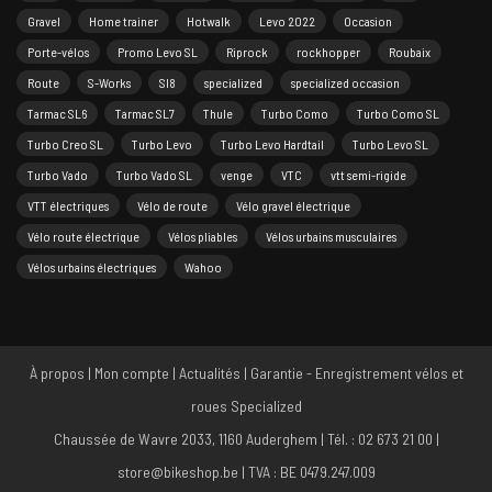
Gravel
Home trainer
Hotwalk
Levo 2022
Occasion
Porte-vélos
Promo Levo SL
Riprock
rockhopper
Roubaix
Route
S-Works
Sl8
specialized
specialized occasion
Tarmac SL6
Tarmac SL7
Thule
Turbo Como
Turbo Como SL
Turbo Creo SL
Turbo Levo
Turbo Levo Hardtail
Turbo Levo SL
Turbo Vado
Turbo Vado SL
venge
VTC
vtt semi-rigide
VTT électriques
Vélo de route
Vélo gravel électrique
Vélo route électrique
Vélos pliables
Vélos urbains musculaires
Vélos urbains électriques
Wahoo
À propos
|
Mon compte
|
Actualités
|
Garantie - Enregistrement vélos et
roues Specialized
Chaussée de Wavre 2033, 1160 Auderghem | Tél. : 02 673 21 00 |
store@bikeshop.be | TVA : BE 0479.247.009