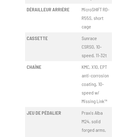
DÉRAILLEUR ARRIÈRE
MicroSHIFT RD-
R55S, short
cage
CASSETTE
Sunrace
CSRS0, 10-
speed, 11-32t
CHAÎNE
KMC, X10, EPT
anti-corrosion
coating, 10-
speed w/
Missing Link™
JEU DE PÉDALIER
Praxis Alba
M24, solid
forged arms,