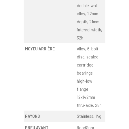
double-wall
alloy, 22mm
depth, 21mm
internal width,
32h
MOYEU ARRIÈRE
Alloy, 6-bolt
disc, sealed
cartridge
bearings,
high-low
flange,
12x142mm
thru-axle, 28h
RAYONS
Stainless, 14g
PNEU AVANT
RoadSport