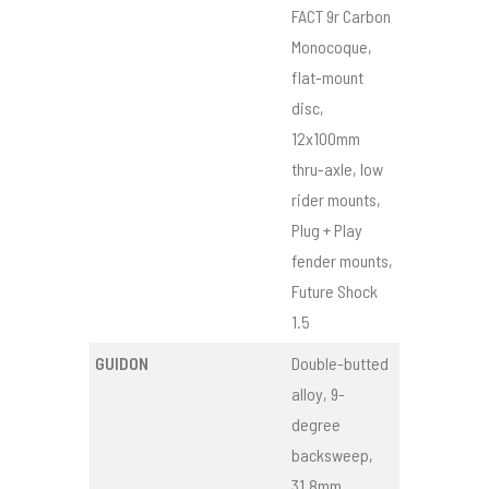
FACT 9r Carbon
Monocoque,
flat-mount
disc,
12x100mm
thru-axle, low
rider mounts,
Plug + Play
fender mounts,
Future Shock
1.5
GUIDON
Double-butted
alloy, 9-
degree
backsweep,
31.8mm