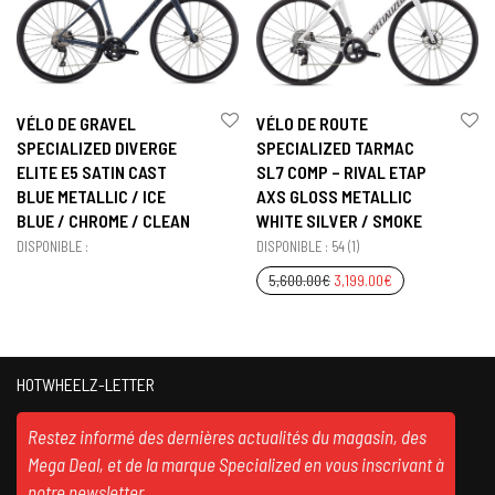
VÉLO DE GRAVEL
VÉLO DE ROUTE
SPECIALIZED DIVERGE
SPECIALIZED TARMAC
ELITE E5 SATIN CAST
SL7 COMP – RIVAL ETAP
BLUE METALLIC / ICE
AXS GLOSS METALLIC
BLUE / CHROME / CLEAN
WHITE SILVER / SMOKE
DISPONIBLE :
DISPONIBLE : 54 (1)
5,600.00
€
3,199.00
€
HOTWHEELZ-LETTER
Restez informé des dernières actualités du magasin, des
Mega Deal, et de la marque Specialized en vous inscrivant à
notre newsletter.