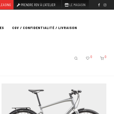
LEASING
PRENDRE RDV À L’ATELIER
LE MAGASIN
ES
CGV / CONFIDENTIALITÉ / LIVRAISON
0
0