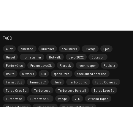
TAGS
Allez
bikeshop
bruxelles
chaussures
Diverge
Epic
Gravel
Home trainer
Hotwalk
Levo 2022
Occasion
Porte-vélos
Promo Levo SL
Riprock
rockhopper
Roubaix
Route
S-Works
Sl8
specialized
specialized occasion
Tarmac SL6
Tarmac SL7
Thule
Turbo Como
Turbo Como SL
Turbo Creo SL
Turbo Levo
Turbo Levo Hardtail
Turbo Levo SL
Turbo Vado
Turbo Vado SL
venge
VTC
vtt semi-rigide
VTT électriques
Vélo de route
Vélo gravel électrique
Vélo route électrique
Vélos pliables
Vélos urbains musculaires
Vélos urbains électriques
Wahoo