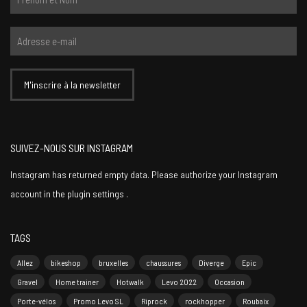
SUIVEZ-NOUS SUR INSTAGRAM
Instagram has returned empty data. Please authorize your Instagram
account in the
plugin settings
.
TAGS
Allez
bikeshop
bruxelles
chaussures
Diverge
Epic
Gravel
Home trainer
Hotwalk
Levo 2022
Occasion
Porte-vélos
Promo Levo SL
Riprock
rockhopper
Roubaix