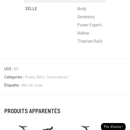
SELLE
Body
Geometry
Power Expert,
Hollow
Titanium Rails
UGS :
ND
Catégories :
Route
,
Vélos "musculaires"
Étiquette :
Vélo de route
PRODUITS APPARENTÉS
Prix d'usine !