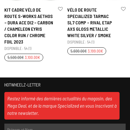
KIT CADRE VÉLO DE
VÉLO DE ROUTE
ROUTE S-WORKS AETHOS
SPECIALIZED TARMAC
– DURA ACE DI2 – CARBON
SL7 COMP – RIVAL ETAP
/ CHAMELEON EYRIS
AXS GLOSS METALLIC
COLOR RUN / CHROME
WHITE SILVER / SMOKE
FOIL 2023
DISPONIBLE : 54 (1)
DISPONIBLE : 54 (1)
5,600.00
€
3,199.00
€
5,500.00
€
3,100.00
€
HOTWHEELZ-LETTER
Restez informé des dernières actualités du magasin, des
Mega Deal, et de la marque Specialized en vous inscrivant à
notre newsletter.