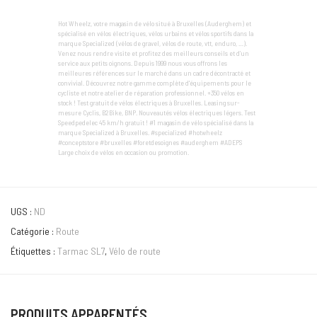
Hot Wheelz, votre magasin de vélo situé à Bruxelles (Auderghem) et
spécialisé en vélos électriques, vélos urbains et vélos sportifs dans la
marque Specialized (vélos de gravel, vélos de route, vtt, enduro, …).
Venez nous rendre visite et profitez des meilleurs conseils et d’un
service aux petits oignons. Depuis 1999 nous vous offrons les
meilleures références sur le marché dans un cadre décontracté et
convivial. Découvrez notre gamme complète d'équipements pour le
cycliste et notre atelier de réparation professionnel. +350 vélos en
stock ! Test gratuit de vélos électriques à Bruxelles. Leasing sur-
mesure Cyclis, B2Bike, BNP. Nouveautés vélos électriques légers. Test
Speedpedelec 45 km/h gratuit ! #1 magasin de vélo spécialisé dans la
marque Specialized à Bruxelles. #specialized #hotwheelz
#conceptstore #bruxelles #foretdesoignes #auderghem #ADEPS
Large choix de vélos en occasion ou promotion.
UGS :
ND
Catégorie :
Route
Étiquettes :
Tarmac SL7
,
Vélo de route
PRODUITS APPARENTÉS