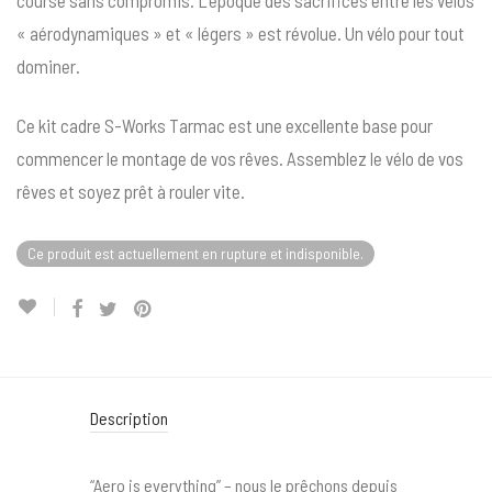
course sans compromis. L’époque des sacrifices entre les vélos
« aérodynamiques » et « légers » est révolue. Un vélo pour tout
dominer.
Ce kit cadre S-Works Tarmac est une excellente base pour
commencer le montage de vos rêves. Assemblez le vélo de vos
rêves et soyez prêt à rouler vite.
Ce produit est actuellement en rupture et indisponible.
Description
“Aero is everything” – nous le prêchons depuis