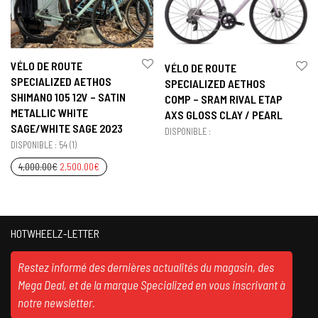
VÉLO DE ROUTE
VÉLO DE ROUTE
SPECIALIZED AETHOS
SPECIALIZED AETHOS
SHIMANO 105 12V – SATIN
COMP – SRAM RIVAL ETAP
METALLIC WHITE
AXS GLOSS CLAY / PEARL
SAGE/WHITE SAGE 2023
DISPONIBLE :
DISPONIBLE : 54 (1)
4,000.00
€
2,500.00
€
HOTWHEELZ-LETTER
Restez informé des dernières actualités du magasin, des
Mega Deal, et de la marque Specialized en vous inscrivant à
notre newsletter.