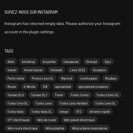
SUIVEZ-NOUS SUR INSTAGRAM
Instagram has returned empty data. Please authorize your Instagram
account in the
plugin settings
.
TAGS
Allez
bikeshop
bruxelles
chaussures
Diverge
Epic
Gravel
Home trainer
Hotwalk
Levo 2022
Occasion
Porte-vélos
Promo Levo SL
Riprock
rockhopper
Roubaix
Route
S-Works
Sl8
specialized
specialized occasion
Tarmac SL6
Tarmac SL7
Thule
Turbo Como
Turbo Como SL
Turbo Creo SL
Turbo Levo
Turbo Levo Hardtail
Turbo Levo SL
Turbo Vado
Turbo Vado SL
venge
VTC
vtt semi-rigide
VTT électriques
Vélo de route
Vélo gravel électrique
Vélo route électrique
Vélos pliables
Vélos urbains musculaires