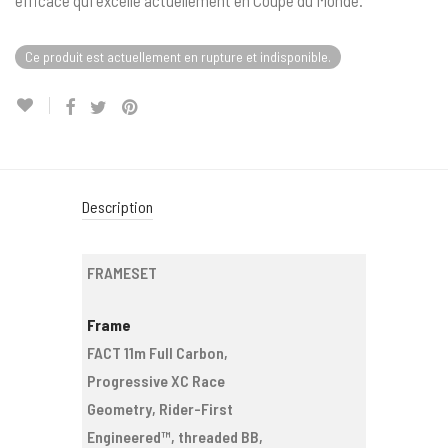
efficace qui excelle actuellement en Coupe du Monde.
Ce produit est actuellement en rupture et indisponible.
Description
FRAMESET
Frame
FACT 11m Full Carbon,
Progressive XC Race
Geometry, Rider-First
Engineered™, threaded BB,