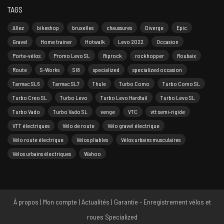
TAGS
Allez
bikeshop
bruxelles
chaussures
Diverge
Epic
Gravel
Home trainer
Hotwalk
Levo 2022
Occasion
Porte-vélos
Promo Levo SL
Riprock
rockhopper
Roubaix
Route
S-Works
Sl8
specialized
specialized occasion
Tarmac SL6
Tarmac SL7
Thule
Turbo Como
Turbo Como SL
Turbo Creo SL
Turbo Levo
Turbo Levo Hardtail
Turbo Levo SL
Turbo Vado
Turbo Vado SL
venge
VTC
vtt semi-rigide
VTT électriques
Vélo de route
Vélo gravel électrique
Vélo route électrique
Vélos pliables
Vélos urbains musculaires
Vélos urbains électriques
Wahoo
À propos
|
Mon compte
|
Actualités
|
Garantie - Enregistrement vélos et
roues Specialized