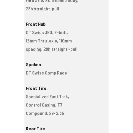
thru axle, XD freehub body,
28h straight-pull
Front Hub
DT Swiss 350, 6-bolt,
15mm Thru-axle, 110mm
spacing, 28h straight -pull
Spokes
DT Swiss Comp Race
Front Tire
Specialized Fast Trak,
Control Casing, T7
Compound, 29×2.35
Rear Tire