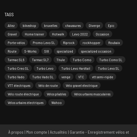
TAGS
Allez
bikeshop
bruxelles
chaussures
Diverge
Epic
Gravel
Home trainer
Hotwalk
Levo 2022
Occasion
Porte-vélos
Promo Levo SL
Riprock
rockhopper
Roubaix
Route
S-Works
Sl8
specialized
specialized occasion
Tarmac SL6
Tarmac SL7
Thule
Turbo Como
Turbo Como SL
Turbo Creo SL
Turbo Levo
Turbo Levo Hardtail
Turbo Levo SL
Turbo Vado
Turbo Vado SL
venge
VTC
vtt semi-rigide
VTT électriques
Vélo de route
Vélo gravel électrique
Vélo route électrique
Vélos pliables
Vélos urbains musculaires
Vélos urbains électriques
Wahoo
À propos
|
Mon compte
|
Actualités
|
Garantie - Enregistrement vélos et