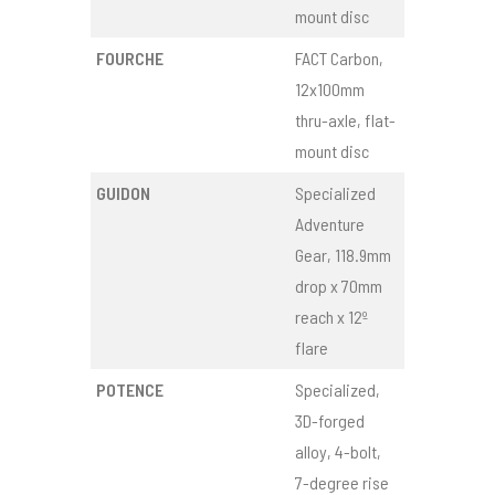
mount disc
FOURCHE
FACT Carbon,
12x100mm
thru-axle, flat-
mount disc
GUIDON
Specialized
Adventure
Gear, 118.9mm
drop x 70mm
reach x 12º
flare
POTENCE
Specialized,
3D-forged
alloy, 4-bolt,
7-degree rise