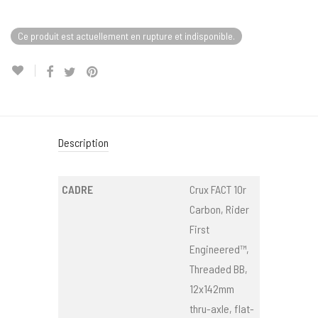
Ce produit est actuellement en rupture et indisponible.
Description
CADRE
Crux FACT 10r
Carbon, Rider
First
Engineered™,
Threaded BB,
12x142mm
thru-axle, flat-