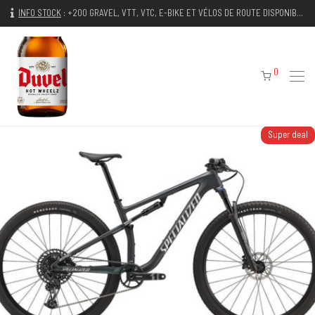
INFO STOCK
:
+200 GRAVEL, VTT, VTC, E-BIKE ET VÉLOS DE ROUTE DISPONIBLES IMMÉDIATEMENT
0
Super deal