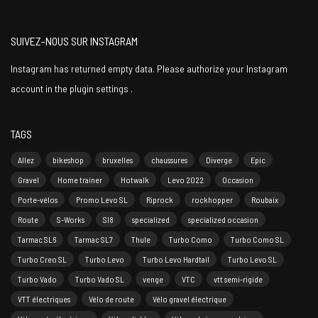
SUIVEZ-NOUS SUR INSTAGRAM
Instagram has returned empty data. Please authorize your Instagram
account in the
plugin settings
.
TAGS
Allez
bikeshop
bruxelles
chaussures
Diverge
Epic
Gravel
Home trainer
Hotwalk
Levo 2022
Occasion
Porte-vélos
Promo Levo SL
Riprock
rockhopper
Roubaix
Route
S-Works
Sl8
specialized
specialized occasion
Tarmac SL6
Tarmac SL7
Thule
Turbo Como
Turbo Como SL
Turbo Creo SL
Turbo Levo
Turbo Levo Hardtail
Turbo Levo SL
Turbo Vado
Turbo Vado SL
venge
VTC
vtt semi-rigide
VTT électriques
Vélo de route
Vélo gravel électrique