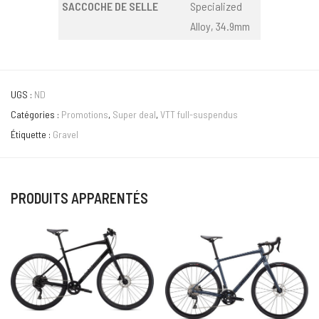
SACCOCHE DE SELLE
Specialized
Alloy, 34.9mm
UGS :
ND
Catégories :
Promotions
,
Super deal
,
VTT full-suspendus
Étiquette :
Gravel
PRODUITS APPARENTÉS