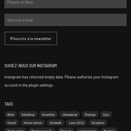
SUIVEZ-NOUS SUR INSTAGRAM
Instagram has returned empty data. Please authorize your Instagram
account in the
plugin settings
.
TAGS
Allez
bikeshop
bruxelles
chaussures
Diverge
Epic
Gravel
Home trainer
Hotwalk
Levo 2022
Occasion
Porte-vélos
Promo Levo SL
Riprock
rockhopper
Roubaix