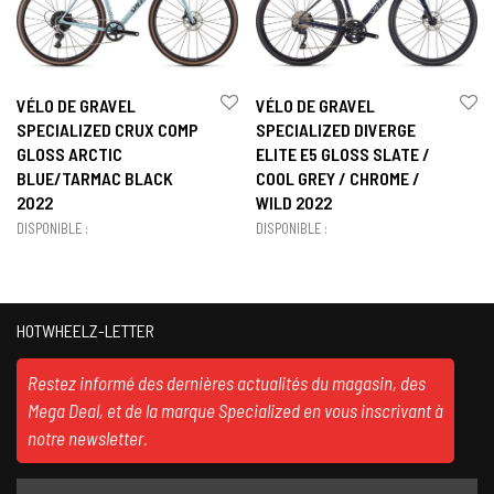
VÉLO DE GRAVEL
VÉLO DE GRAVEL
SPECIALIZED CRUX COMP
SPECIALIZED DIVERGE
GLOSS ARCTIC
ELITE E5 GLOSS SLATE /
BLUE/TARMAC BLACK
COOL GREY / CHROME /
2022
WILD 2022
DISPONIBLE :
DISPONIBLE :
HOTWHEELZ-LETTER
Restez informé des dernières actualités du magasin, des
Mega Deal, et de la marque Specialized en vous inscrivant à
notre newsletter.