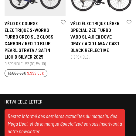
VÉLO DE COURSE
VÉLO ÉLECTRIQUE LÉGER
ELECTRIQUE S-WORKS
SPECIALIZED TURBO
TURBO CREO SL 2 GLOSS
VADO SL 4.0 EQ DOVE
CARBON / RED TO BLUE
GRAY / ACID LAVA / CAST
PEARL STRATA / SATIN
BLACK REFLECTIVE
LIQUID SILVER 2025
DISPONIBLE :
DISPONIBLE : 52 (10) 54 (10)
13,000.00
€
9,999.00
€
HOTWHEELZ-LETTER
Restez informé des dernières actualités du magasin, des
Mega Deal, et de la marque Specialized en vous inscrivant à
notre newsletter.