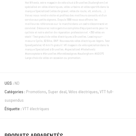
Hot Wheelz, votre magasin de vélo situé à Bruxelles (Auderghem) et
spécialisé en vélos électriques, vélos urbains et vélos sportifs dans la
marque Specialized (vélos de gravel, vélos de route, vtt, enduro, …).
Venez nous rendre visite et profitez des meilleurs conseils et d’un
service aux petits oignons. Depuis 1999 nous vous offrons les
meilleures références sur le marché dans un cadre décontracté et
convivial. Découvrez notre gamme complète d'équipements pour le
cycliste et notre atelier de réparation professionnel. +350 vélos en
stock ! Test gratuit de vélos électriques à Bruxelles. Leasing sur-
mesure Cyclis, B2Bike, BNP. Nouveautés vélos électriques légers. Test
Speedpedelec 45 km/h gratuit ! #1 magasin de vélo spécialisé dans la
marque Specialized à Bruxelles. #specialized #hotwheelz
#conceptstore #bruxelles #foretdesoignes #auderghem #ADEPS
Large choix de vélos en occasion ou promotion.
UGS :
ND
Catégories :
Promotions
,
Super deal
,
Vélos électriques
,
VTT full-
suspendus
Étiquette :
VTT électriques
PRODUITS APPARENTÉS