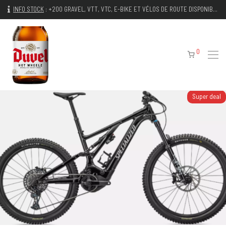
INFO STOCK
:
+200 GRAVEL, VTT, VTC, E-BIKE ET VÉLOS DE ROUTE DISPONIBLES IMMÉDIATEMENT
0
Super deal