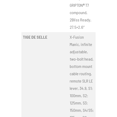
GRIPTON® T7
compound,
2Bliss Ready,
27.5×2.6″
TIGE DE SELLE
X-Fusion
Manic, infinite
adjustable,
two-bolt head,
bottom mount
cable routing,
remote SLR LE
lever, 34.9, S1:
100mm, S2:
125mm, S3:
150mm, S4/S5: