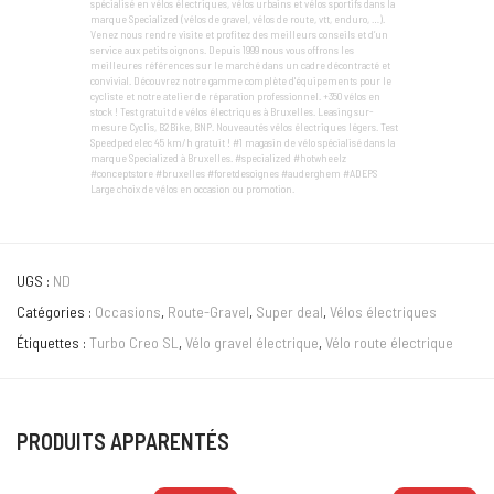
spécialisé en vélos électriques, vélos urbains et vélos sportifs dans la
marque Specialized (vélos de gravel, vélos de route, vtt, enduro, …).
Venez nous rendre visite et profitez des meilleurs conseils et d’un
service aux petits oignons. Depuis 1999 nous vous offrons les
meilleures références sur le marché dans un cadre décontracté et
convivial. Découvrez notre gamme complète d'équipements pour le
cycliste et notre atelier de réparation professionnel. +350 vélos en
stock ! Test gratuit de vélos électriques à Bruxelles. Leasing sur-
mesure Cyclis, B2Bike, BNP. Nouveautés vélos électriques légers. Test
Speedpedelec 45 km/h gratuit ! #1 magasin de vélo spécialisé dans la
marque Specialized à Bruxelles. #specialized #hotwheelz
#conceptstore #bruxelles #foretdesoignes #auderghem #ADEPS
Large choix de vélos en occasion ou promotion.
UGS :
ND
Catégories :
Occasions
,
Route-Gravel
,
Super deal
,
Vélos électriques
Étiquettes :
Turbo Creo SL
,
Vélo gravel électrique
,
Vélo route électrique
PRODUITS APPARENTÉS