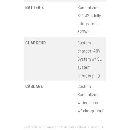
BATTERIE
Specialized
SL1-320, fully
integrated,
320Wh
CHARGEUR
Custom
charger, 48V
System w/ SL
system
charger plug
CÂBLAGE
Custom
Specialized
wiring harness
w/ chargeport
Hot Wheelz, votre magasin de vélo situé à Bruxelles (Auderghem) et