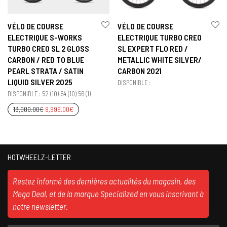
VÉLO DE COURSE
VÉLO DE COURSE
ELECTRIQUE S-WORKS
ELECTRIQUE TURBO CREO
TURBO CREO SL 2 GLOSS
SL EXPERT FLO RED /
CARBON / RED TO BLUE
METALLIC WHITE SILVER/
PEARL STRATA / SATIN
CARBON 2021
LIQUID SILVER 2025
DISPONIBLE :
DISPONIBLE : 52 (10) 54 (10) 56 (1)
13,000.00
€
9,999.00
€
HOTWHEELZ-LETTER
Restez informé des dernières actualités du magasin, des
Mega Deal, et de la marque Specialized en vous inscrivant à
notre newsletter.