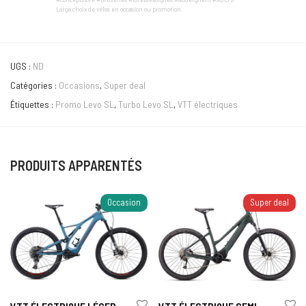
Large choix de vélos en occasion ou promotion.
UGS :
ND
Catégories :
Occasions
,
Super deal
Étiquettes :
Promo Levo SL
,
Turbo Levo SL
,
VTT électriques
PRODUITS APPARENTÉS
Occasion
Super deal