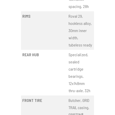
spacing, 28h
RIMS
Roval 29,
hookless alloy,
30mm inner
width,
tubeless ready
REAR HUB
Specialized,
sealed
cartridge
bearings,
12x148mm
thru-axle, 32h
FRONT TIRE
Butcher, GRID
TRAIL casing,
GRIPTON®