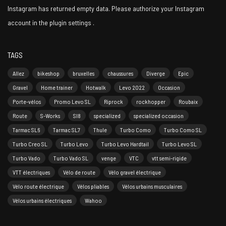
Instagram has returned empty data. Please authorize your Instagram
account in the
plugin settings
.
TAGS
Allez
bikeshop
bruxelles
chaussures
Diverge
Epic
Gravel
Home trainer
Hotwalk
Levo 2022
Occasion
Porte-vélos
Promo Levo SL
Riprock
rockhopper
Roubaix
Route
S-Works
Sl8
specialized
specialized occasion
Tarmac SL6
Tarmac SL7
Thule
Turbo Como
Turbo Como SL
Turbo Creo SL
Turbo Levo
Turbo Levo Hardtail
Turbo Levo SL
Turbo Vado
Turbo Vado SL
venge
VTC
vtt semi-rigide
VTT électriques
Vélo de route
Vélo gravel électrique
Vélo route électrique
Vélos pliables
Vélos urbains musculaires
Vélos urbains électriques
Wahoo