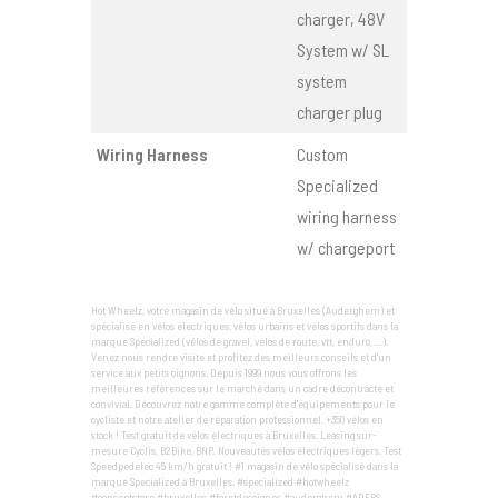
charger, 48V
System w/ SL
system
charger plug
Wiring Harness
Custom
Specialized
wiring harness
w/ chargeport
Hot Wheelz, votre magasin de vélo situé à Bruxelles (Auderghem) et
spécialisé en vélos électriques, vélos urbains et vélos sportifs dans la
marque Specialized (vélos de gravel, vélos de route, vtt, enduro, …).
Venez nous rendre visite et profitez des meilleurs conseils et d’un
service aux petits oignons. Depuis 1999 nous vous offrons les
meilleures références sur le marché dans un cadre décontracté et
convivial. Découvrez notre gamme complète d'équipements pour le
cycliste et notre atelier de réparation professionnel. +350 vélos en
stock ! Test gratuit de vélos électriques à Bruxelles. Leasing sur-
mesure Cyclis, B2Bike, BNP. Nouveautés vélos électriques légers. Test
Speedpedelec 45 km/h gratuit ! #1 magasin de vélo spécialisé dans la
marque Specialized à Bruxelles. #specialized #hotwheelz
#conceptstore #bruxelles #foretdesoignes #auderghem #ADEPS