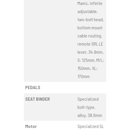
Manic, infinite
adjustable,
two-bolt head,
bottom mount
cable routing,
remote SRL LE
lever, 34.9mm,
S: 125mm, M/L:
150mm, XL:
170mm
PEDALS
SEAT BINDER
Specialized
bolt-type,
alloy, 38.6mm
Motor
Specialized SL