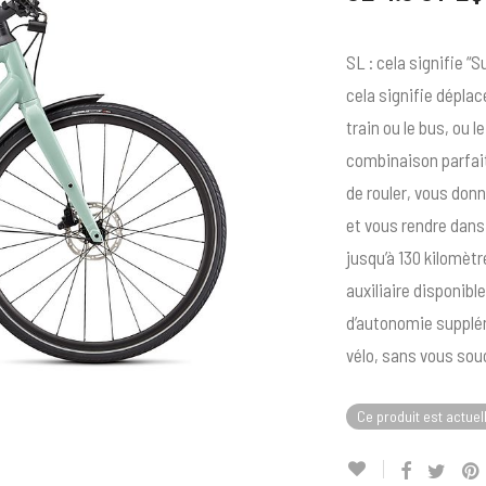
SL : cela signifie “S
cela signifie dépla
train ou le bus, ou 
combinaison parfait
de rouler, vous donn
et vous rendre dans
jusqu’à 130 kilomètr
auxiliaire disponibl
d’autonomie supplém
vélo, sans vous sou
Ce produit est actuel