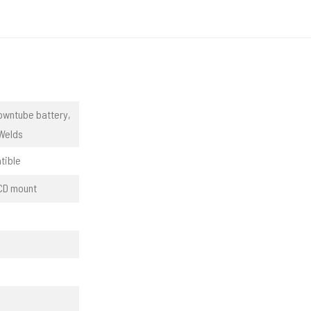
owntube battery,
 Welds
tible
TCD mount