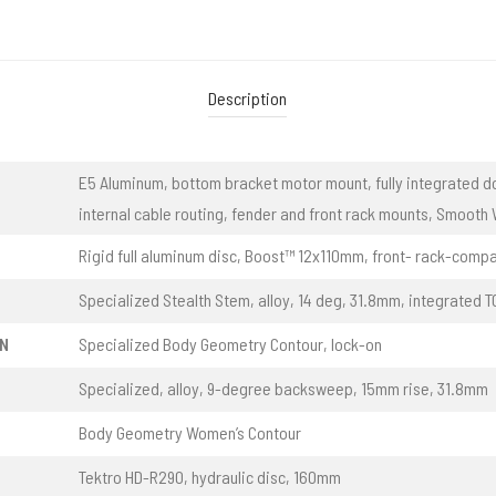
Description
E5 Aluminum, bottom bracket motor mount, fully integrated d
internal cable routing, fender and front rack mounts, Smooth
Rigid full aluminum disc, Boost™ 12x110mm, front- rack-compa
Specialized Stealth Stem, alloy, 14 deg, 31.8mm, integrated 
N
Specialized Body Geometry Contour, lock-on
Specialized, alloy, 9-degree backsweep, 15mm rise, 31.8mm
Body Geometry Women’s Contour
Tektro HD-R290, hydraulic disc, 160mm