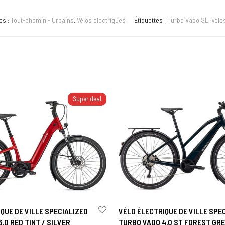
es :
Tout-chemin - Urbains
,
Vélos électriques
Étiquettes :
Turbo Vado SL
,
Vélo
Super deal
QUE DE VILLE SPECIALIZED
VÉLO ÉLECTRIQUE DE VILLE SPE
.0 RED TINT / SILVER
TURBO VADO 4.0 ST FOREST GRE