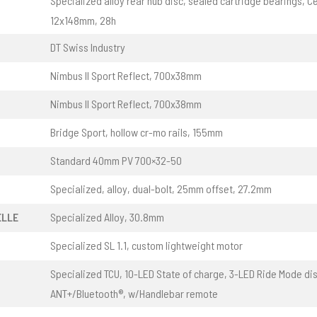
Specialized alloy rear hub disc, sealed cartridge bearings, C
12x148mm, 28h
DT Swiss Industry
Nimbus II Sport Reflect, 700x38mm
Nimbus II Sport Reflect, 700x38mm
Bridge Sport, hollow cr-mo rails, 155mm
Standard 40mm PV 700×32-50
Specialized, alloy, dual-bolt, 25mm offset, 27.2mm
ELLE
Specialized Alloy, 30.8mm
Specialized SL 1.1, custom lightweight motor
Specialized TCU, 10-LED State of charge, 3-LED Ride Mode dis
ANT+/Bluetooth®, w/Handlebar remote