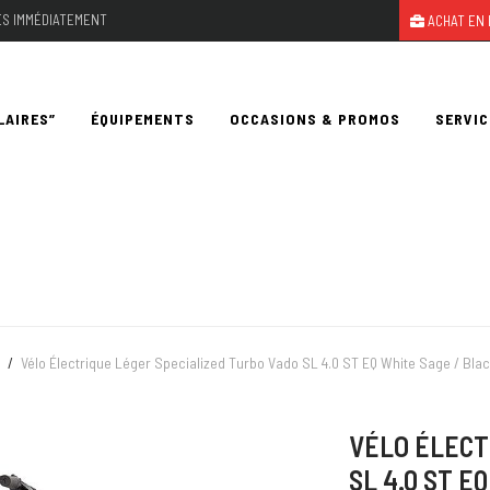
LES IMMÉDIATEMENT
ACHAT EN 
LAIRES”
ÉQUIPEMENTS
OCCASIONS & PROMOS
SERVIC
/
Vélo Électrique Léger Specialized Turbo Vado SL 4.0 ST EQ White Sage / Blac
VÉLO ÉLECT
SL 4.0 ST E