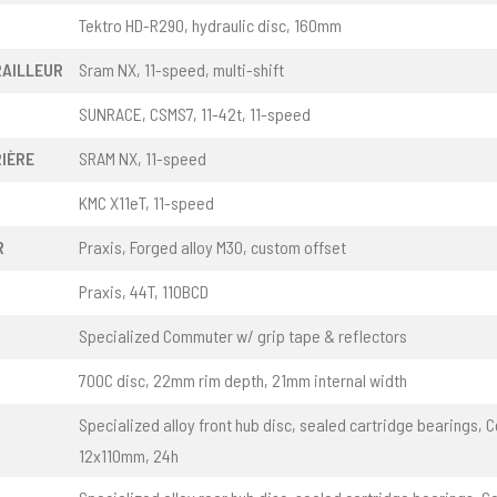
Tektro HD-R290, hydraulic disc, 160mm
RAILLEUR
Sram NX, 11-speed, multi-shift
SUNRACE, CSMS7, 11-42t, 11-speed
IÈRE
SRAM NX, 11-speed
KMC X11eT, 11-speed
R
Praxis, Forged alloy M30, custom offset
Praxis, 44T, 110BCD
Specialized Commuter w/ grip tape & reflectors
700C disc, 22mm rim depth, 21mm internal width
Specialized alloy front hub disc, sealed cartridge bearings, 
12x110mm, 24h