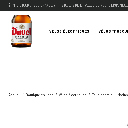
INFO STOCK
:
+200 GRAVEL, VTT, VTC, E-BIKE ET VÉLOS DE ROUTE DISPONIB
VÉLOS ÉLECTRIQUES
VÉLOS “MUSCU
Accueil
/
Boutique en ligne
/
Vélos électriques
/
Tout-chemin - Urbains