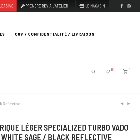
LEASING
PRENDRE RDV À L’ATELIER
LE MAGASIN
ES
CGV / CONFIDENTIALITÉ / LIVRAISON
0
0
k Reflective
RIQUE LÉGER SPECIALIZED TURBO VADO
Q WHITE SAGE / BLACK REFLECTIVE