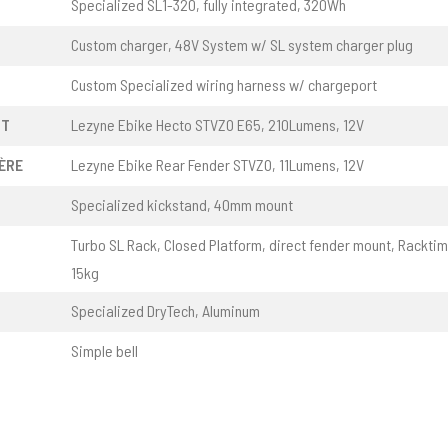
Specialized SL1-320, fully integrated, 320Wh
Custom charger, 48V System w/ SL system charger plug
Custom Specialized wiring harness w/ chargeport
NT
Lezyne Ebike Hecto STVZO E65, 210Lumens, 12V
ÈRE
Lezyne Ebike Rear Fender STVZO, 11Lumens, 12V
Specialized kickstand, 40mm mount
Turbo SL Rack, Closed Platform, direct fender mount, Rackti
15kg
Specialized DryTech, Aluminum
Simple bell