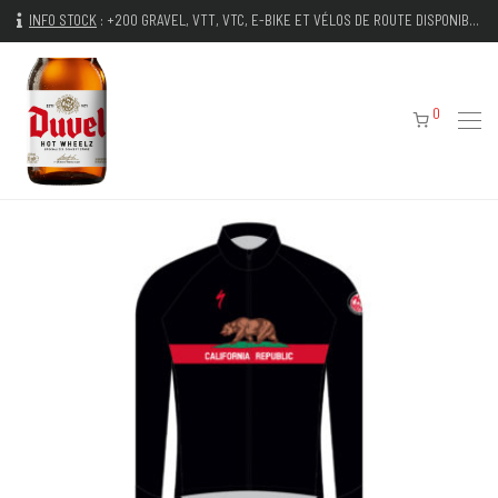
INFO STOCK
:
+200 GRAVEL, VTT, VTC, E-BIKE ET VÉLOS DE ROUTE DISPONIBLES IMMÉDIATEMENT
0