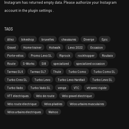
Instagram has returned empty data. Please authorize your Instagram
account in the
plugin settings
.
TAGS
Allez
bikeshop
bruxelles
chaussures
Diverge
Epic
Gravel
Home trainer
Hotwalk
Levo 2022
Occasion
Porte-vélos
Promo Levo SL
Riprock
rockhopper
Roubaix
Route
S-Works
Sl8
specialized
specialized occasion
Tarmac SL6
Tarmac SL7
Thule
Turbo Como
Turbo Como SL
Turbo Creo SL
Turbo Levo
Turbo Levo Hardtail
Turbo Levo SL
Turbo Vado
Turbo Vado SL
venge
VTC
vtt semi-rigide
VTT électriques
Vélo de route
Vélo gravel électrique
Vélo route électrique
Vélos pliables
Vélos urbains musculaires
Vélos urbains électriques
Wahoo