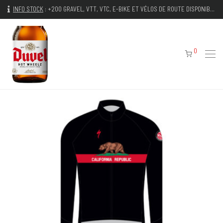
INFO STOCK
:
+200 GRAVEL, VTT, VTC, E-BIKE ET VÉLOS DE ROUTE DISPONIBLES IMMÉDIATEMENT
0