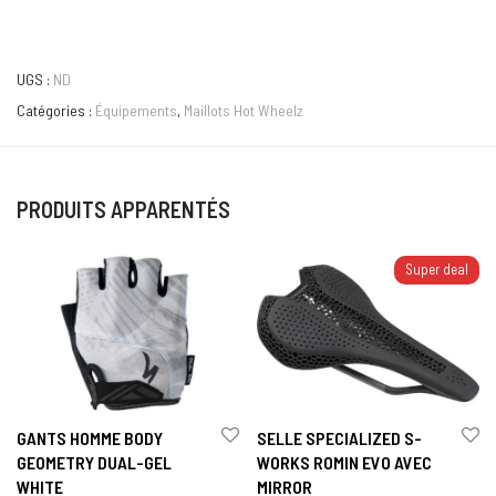
UGS :
ND
Catégories :
Équipements
,
Maillots Hot Wheelz
PRODUITS APPARENTÉS
Super deal
GANTS HOMME BODY
SELLE SPECIALIZED S-
GEOMETRY DUAL-GEL
WORKS ROMIN EVO AVEC
WHITE
MIRROR