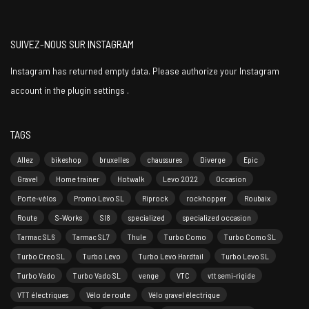
SUIVEZ-NOUS SUR INSTAGRAM
Instagram has returned empty data. Please authorize your Instagram
account in the
plugin settings
.
TAGS
Allez
bikeshop
bruxelles
chaussures
Diverge
Epic
Gravel
Home trainer
Hotwalk
Levo 2022
Occasion
Porte-vélos
Promo Levo SL
Riprock
rockhopper
Roubaix
Route
S-Works
Sl8
specialized
specialized occasion
Tarmac SL6
Tarmac SL7
Thule
Turbo Como
Turbo Como SL
Turbo Creo SL
Turbo Levo
Turbo Levo Hardtail
Turbo Levo SL
Turbo Vado
Turbo Vado SL
venge
VTC
vtt semi-rigide
VTT électriques
Vélo de route
Vélo gravel électrique