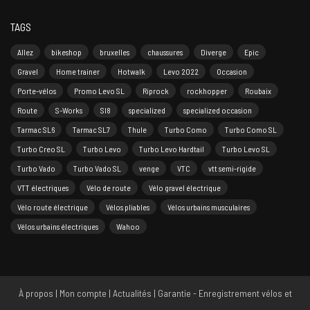
TAGS
Allez
bikeshop
bruxelles
chaussures
Diverge
Epic
Gravel
Home trainer
Hotwalk
Levo 2022
Occasion
Porte-vélos
Promo Levo SL
Riprock
rockhopper
Roubaix
Route
S-Works
Sl8
specialized
specialized occasion
Tarmac SL6
Tarmac SL7
Thule
Turbo Como
Turbo Como SL
Turbo Creo SL
Turbo Levo
Turbo Levo Hardtail
Turbo Levo SL
Turbo Vado
Turbo Vado SL
venge
VTC
vtt semi-rigide
VTT électriques
Vélo de route
Vélo gravel électrique
Vélo route électrique
Vélos pliables
Vélos urbains musculaires
Vélos urbains électriques
Wahoo
À propos
|
Mon compte
|
Actualités
|
Garantie - Enregistrement vélos et