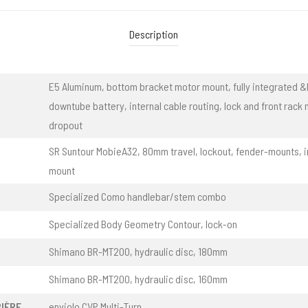
Description
E5 Aluminum, bottom bracket motor mount, fully integrated &
downtube battery, internal cable routing, lock and front rack 
dropout
SR Suntour MobieA32, 80mm travel, lockout, fender-mounts, i
mount
Specialized Como handlebar/stem combo
Specialized Body Geometry Contour, lock-on
Shimano BR-MT200, hydraulic disc, 180mm
Shimano BR-MT200, hydraulic disc, 160mm
IÈRE
enviolo CVP Multi-Turn