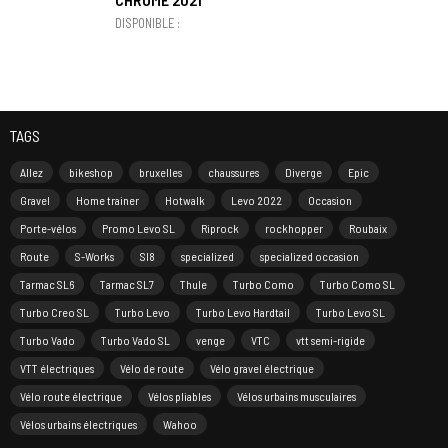
DISPONIBLE :
TAGS
Allez
bikeshop
bruxelles
chaussures
Diverge
Epic
Gravel
Home trainer
Hotwalk
Levo 2022
Occasion
Porte-vélos
Promo Levo SL
Riprock
rockhopper
Roubaix
Route
S-Works
Sl8
specialized
specialized occasion
Tarmac SL6
Tarmac SL7
Thule
Turbo Como
Turbo Como SL
Turbo Creo SL
Turbo Levo
Turbo Levo Hardtail
Turbo Levo SL
Turbo Vado
Turbo Vado SL
venge
VTC
vtt semi-rigide
VTT électriques
Vélo de route
Vélo gravel électrique
Vélo route électrique
Vélos pliables
Vélos urbains musculaires
Vélos urbains électriques
Wahoo