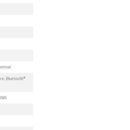
ominal
re, Bluetooth®
30Wh