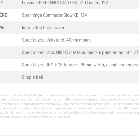
NT
Lezyne EBIKE MINI STVZO E65, 210 Lumen, 12V
ÈRE
Spanninga Commuter Glow XE, 12V
NE
Integrated Chaincover
Specialized kickstand, 40mm mount
Specialized rack, MIK HD inteface, built-in pannier mounts, 2
Specialized DRYTECH fenders, 65mm width, aluminum fender
Simple bell
 vélo situé à Bruxelles (Auderghem) et spécialisé en vélos électriques, vélos urbains et vélos sportifs dans la m
enduro, …). Venez nous rendre visite et profitez des meilleurs conseils et d’un service aux petits oignons. Depuis 
e marché dans un cadre décontracté et convivial. Découvrez notre gamme complète d'équipements pour le cyclis
50 vélos en stock ! Test gratuit de vélos électriques à Bruxelles. Leasing sur-mesure Cyclis, B2Bike, BNP. Nouveau
ratuit ! #1 magasin de vélo spécialisé dans la marque Specialized à Bruxelles. #specialized #hotwheelz #conce
 #ADEPS Large choix de vélos en occasion ou promotion.