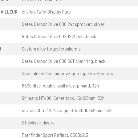
RAILLEUR
enviolo Twist Display Pure
Gates Carbon Drive CDC 24t sprocket, silver
Gates Carbon Drive CDX 122t belt, black
R
Custom alloy forged crankarms
Gates Carbon Drive CDC 50T chainring, black
Specialized Commuter w/ grip tape & reflectors
650b disc, double-wall alloy, pinned, 32h
Shimano MT400, Centerlock, 15x100mm, 32h
enviolo CITY, 310% range, 6-bolt, 10x135mm, 32h
DT Swiss Industry
Pathfinder Sport Reflect, 650Bx2.3