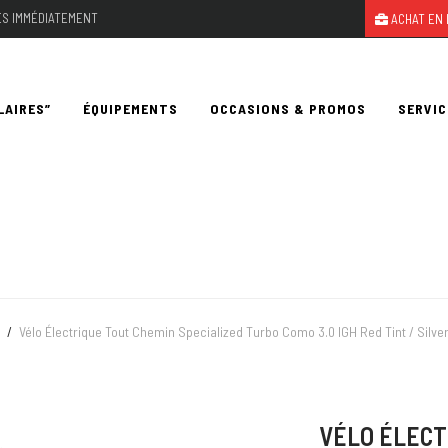
LES IMMÉDIATEMENT
ACHAT EN 
LAIRES”
ÉQUIPEMENTS
OCCASIONS & PROMOS
SERVIC
/
Vélo Électrique Tout Chemin Specialized Turbo Como 3.0 IGH Red Tint / Silver
VÉLO ÉLECT