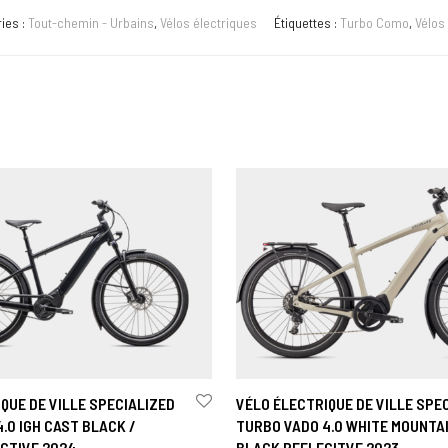
ies :
Tout-chemin - Urbains
,
Vélos électriques
Étiquettes :
Turbo Como
,
Vélos
QUE DE VILLE SPECIALIZED
VÉLO ÉLECTRIQUE DE VILLE SPE
.0 IGH CAST BLACK /
TURBO VADO 4.0 WHITE MOUNTAI
ECTIVE 2024
BLACK REFLECITVE 2023