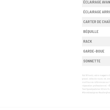
ÉCLAIRAGE AVA
ÉCLAIRAGE ARRI
CARTER DE CHAÎ
BÉQUILLE
RACK
GARDE-BOUE
SONNETTE
Hot Wheelz, votre magasin de
gravel, vélos de route, vtt, 
meilleures références sur l
réparation professionnel. +3
Test Speedpedelec 45 km/h g
#foretdesoignes #auderghem