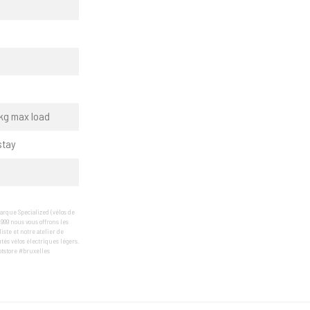
7kg max load
stay
arque Specialized (vélos de
1999 nous vous offrons les
te et notre atelier de
tés vélos électriques légers.
ptstore #bruxelles