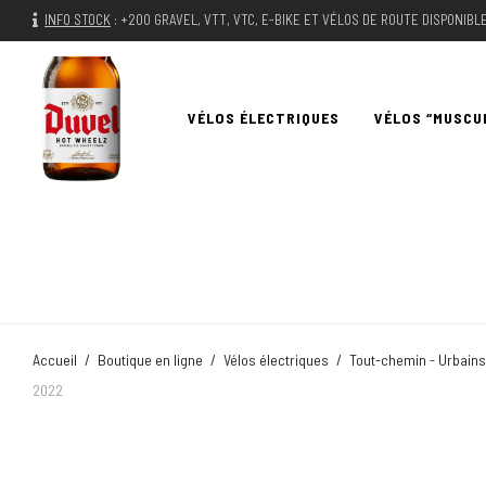
INFO STOCK
:
+200 GRAVEL, VTT, VTC, E-BIKE ET VÉLOS DE ROUTE DISPONIB
VÉLOS ÉLECTRIQUES
VÉLOS “MUSCU
Accueil
/
Boutique en ligne
/
Vélos électriques
/
Tout-chemin - Urbains
2022