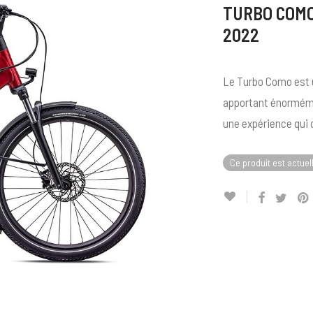
TURBO COMO 
2022
Le Turbo Como est u
apportant énormémen
une expérience qui q
Ce produit est actuel