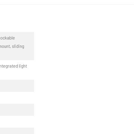
lockable
mount, sliding
ntegrated light