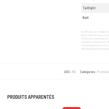
Taillight
Bell
Hot Wheelz, votre magasin de
gravel, vélos de route, vtt, 
meilleures références sur l
réparation professionnel. +3
Test Speedpedelec 45 km/h g
#foretdesoignes #auderghem
UGS :
ND
Catégories :
Promoti
PRODUITS APPARENTÉS