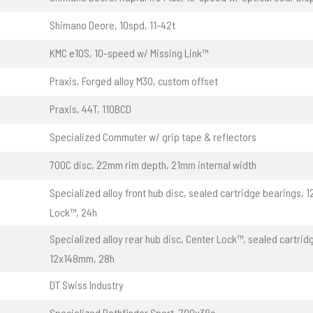
Shimano Deore, 10spd, 11-42t
KMC e10S, 10-speed w/ Missing Link™
Praxis, Forged alloy M30, custom offset
Praxis, 44T, 110BCD
Specialized Commuter w/ grip tape & reflectors
700C disc, 22mm rim depth, 21mm internal width
Specialized alloy front hub disc, sealed cartridge bearings, 
Lock™, 24h
Specialized alloy rear hub disc, Center Lock™, sealed cartrid
12x148mm, 28h
DT Swiss Industry
Specialized Pathfinder Sport, 700x38c