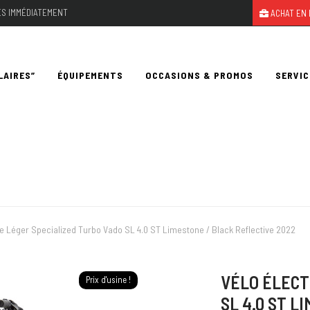
LES IMMÉDIATEMENT
ACHAT EN 
LAIRES”
ÉQUIPEMENTS
OCCASIONS & PROMOS
SERVIC
ue Léger Specialized Turbo Vado SL 4.0 ST Limestone / Black Reflective 2022
VÉLO ÉLECT
Prix d'usine !
SL 4.0 ST L