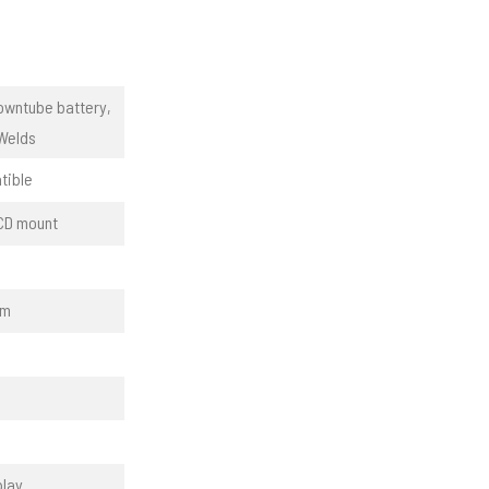
owntube battery,
 Welds
tible
TCD mount
mm
play