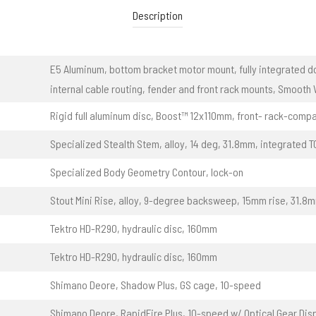
Description
E5 Aluminum, bottom bracket motor mount, fully integrated d
internal cable routing, fender and front rack mounts, Smooth
Rigid full aluminum disc, Boost™ 12x110mm, front- rack-compa
Specialized Stealth Stem, alloy, 14 deg, 31.8mm, integrated 
Specialized Body Geometry Contour, lock-on
Stout Mini Rise, alloy, 9-degree backsweep, 15mm rise, 31.8
Tektro HD-R290, hydraulic disc, 160mm
Tektro HD-R290, hydraulic disc, 160mm
Shimano Deore, Shadow Plus, GS cage, 10-speed
Shimano Deore, RapidFire Plus, 10-speed w/ Optical Gear Dis