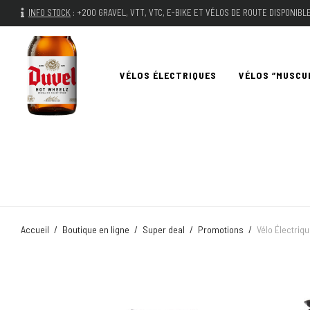
INFO STOCK
:
+200 GRAVEL, VTT, VTC, E-BIKE ET VÉLOS DE ROUTE DISPONIB
VÉLOS ÉLECTRIQUES
VÉLOS “MUSCU
Accueil
/
Boutique en ligne
/
Super deal
/
Promotions
/
Vélo Électriq