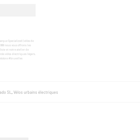
arque Specialized (vélos de
1999 nous vous offrons les
te et notre atelier de
tés vélos électriques légers.
ptstore #bruxelles
ado SL
,
Vélos urbains électriques