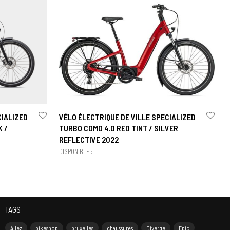
CIALIZED
VÉLO ÉLECTRIQUE DE VILLE SPECIALIZED
K /
TURBO COMO 4.0 RED TINT / SILVER
REFLECTIVE 2022
DISPONIBLE :
TAGS
Allez
bikeshop
bruxelles
chaussures
Diverge
Epic