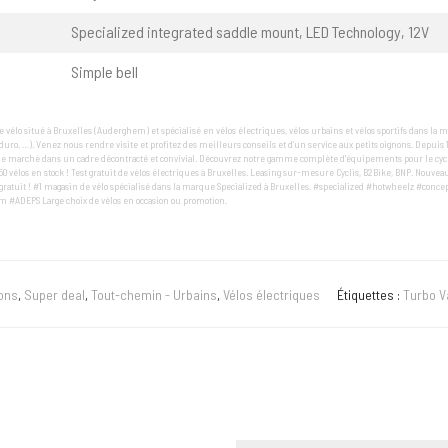
Specialized integrated saddle mount, LED Technology, 12V
Simple bell
 vélo situé à Bruxelles (Auderghem) et spécialisé en vélos électriques, vélos urbains et vélos sportifs dans la m
enduro, …). Venez nous rendre visite et profitez des meilleurs conseils et d’un service aux petits oignons. Depuis 
e marché dans un cadre décontracté et convivial. Découvrez notre gamme complète d'équipements pour le cyclis
50 vélos en stock ! Test gratuit de vélos électriques à Bruxelles. Leasing sur-mesure Cyclis, B2Bike, BNP. Nouveau
ratuit ! #1 magasin de vélo spécialisé dans la marque Specialized à Bruxelles. #specialized #hotwheelz #conce
 #ADEPS Large choix de vélos en occasion ou promotion.
ons
,
Super deal
,
Tout-chemin - Urbains
,
Vélos électriques
Étiquettes :
Turbo V