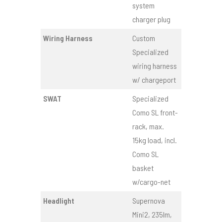
system
charger plug
Wiring Harness
Custom
Specialized
wiring harness
w/ chargeport
SWAT
Specialized
Como SL front-
rack, max.
15kg load, incl.
Como SL
basket
w/cargo-net
Headlight
Supernova
Mini2, 235lm,