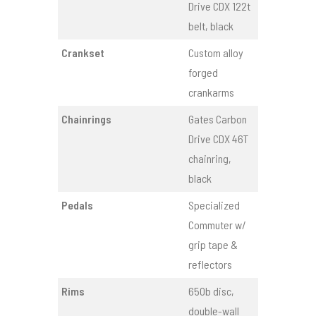
Drive CDX 122t
belt, black
Crankset
Custom alloy
forged
crankarms
Chainrings
Gates Carbon
Drive CDX 46T
chainring,
black
Pedals
Specialized
Commuter w/
grip tape &
reflectors
Rims
650b disc,
double-wall