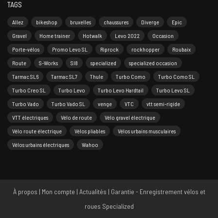
TAGS
Allez
bikeshop
bruxelles
chaussures
Diverge
Epic
Gravel
Home trainer
Hotwalk
Levo 2022
Occasion
Porte-vélos
Promo Levo SL
Riprock
rockhopper
Roubaix
Route
S-Works
Sl8
specialized
specialized occasion
Tarmac SL6
Tarmac SL7
Thule
Turbo Como
Turbo Como SL
Turbo Creo SL
Turbo Levo
Turbo Levo Hardtail
Turbo Levo SL
Turbo Vado
Turbo Vado SL
venge
VTC
vtt semi-rigide
VTT électriques
Vélo de route
Vélo gravel électrique
Vélo route électrique
Vélos pliables
Vélos urbains musculaires
Vélos urbains électriques
Wahoo
À propos
|
Mon compte
|
Actualités
|
Garantie - Enregistrement vélos et
roues Specialized