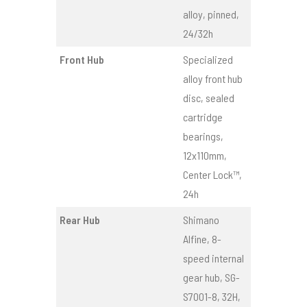
alloy, pinned,
24/32h
Front Hub
Specialized
alloy front hub
disc, sealed
cartridge
bearings,
12x110mm,
Center Lock™,
24h
Rear Hub
Shimano
Alfine, 8-
speed internal
gear hub, SG-
S7001-8, 32H,