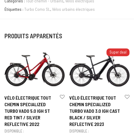
Catégories :
Tout-chemin - Urbains
,
Vélos électriques
Étiquettes :
Turbo Como SL
,
Vélos urbains électriques
PRODUITS APPARENTÉS
Super deal
VÉLO ÉLECTRIQUE TOUT
VÉLO ÉLECTRIQUE TOUT
CHEMIN SPECIALIZED
CHEMIN SPECIALIZED
TURBO VADO 5.0 IGH ST
TURBO VADO 3.0 IGH CAST
RED TINT / SILVER
BLACK / SILVER
REFLECTIVE 2022
REFLECTIVE 2023
DISPONIBLE :
DISPONIBLE :