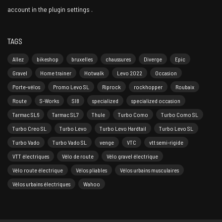
account in the
plugin settings
.
TAGS
Allez
bikeshop
bruxelles
chaussures
Diverge
Epic
Gravel
Home trainer
Hotwalk
Levo 2022
Occasion
Porte-vélos
Promo Levo SL
Riprock
rockhopper
Roubaix
Route
S-Works
Sl8
specialized
specialized occasion
Tarmac SL6
Tarmac SL7
Thule
Turbo Como
Turbo Como SL
Turbo Creo SL
Turbo Levo
Turbo Levo Hardtail
Turbo Levo SL
Turbo Vado
Turbo Vado SL
venge
VTC
vtt semi-rigide
VTT électriques
Vélo de route
Vélo gravel électrique
Vélo route électrique
Vélos pliables
Vélos urbains musculaires
Vélos urbains électriques
Wahoo