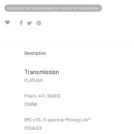
Ce produit est actuellement en rupture et indisponible.
Description
Transmission
PLATEAUX
Praxis, 44T, 104BCD
CHAÎNE
KMC e11S, 11-speed w/ Missing Link™
PÉDALIER