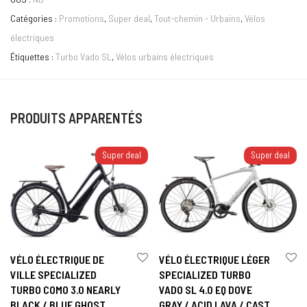
Catégories :
Promotions
,
Super deal
,
Tout-chemin - Urbains
,
Vélos
électriques
Étiquettes :
Turbo Vado SL
,
Vélos urbains électriques
PRODUITS APPARENTÉS
Super deal
Super deal
VÉLO ÉLECTRIQUE DE
VÉLO ÉLECTRIQUE LÉGER
VILLE SPECIALIZED
SPECIALIZED TURBO
TURBO COMO 3.0 NEARLY
VADO SL 4.0 EQ DOVE
BLACK / BLUE GHOST
GRAY / ACID LAVA / CAST