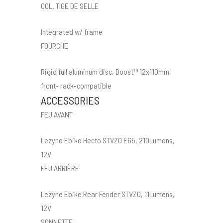
COL. TIGE DE SELLE
Integrated w/ frame
FOURCHE
Rigid full aluminum disc, Boost™ 12x110mm,
front- rack-compatible
ACCESSORIES
FEU AVANT
Lezyne Ebike Hecto STVZO E65, 210Lumens,
12V
FEU ARRIÈRE
Lezyne Ebike Rear Fender STVZO, 11Lumens,
12V
SONNETTE