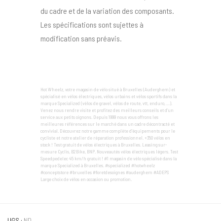
du cadre et de la variation des composants.
Les spécifications sont sujettes à
modification sans préavis.
Hot Wheelz, votre magasin de vélo situé à Bruxelles (Auderghem) et
spécialisé en vélos électriques, vélos urbains et vélos sportifs dans la
marque Specialized (vélos de gravel, vélos de route, vtt, enduro, …).
Venez nous rendre visite et profitez des meilleurs conseils et d’un
service aux petits oignons. Depuis 1999 nous vous offrons les
meilleures références sur le marché dans un cadre décontracté et
convivial. Découvrez notre gamme complète d'équipements pour le
cycliste et notre atelier de réparation professionnel. +350 vélos en
stock ! Test gratuit de vélos électriques à Bruxelles. Leasing sur-
mesure Cyclis, B2Bike, BNP. Nouveautés vélos électriques légers. Test
Speedpedelec 45 km/h gratuit ! #1 magasin de vélo spécialisé dans la
marque Specialized à Bruxelles. #specialized #hotwheelz
#conceptstore #bruxelles #foretdesoignes #auderghem #ADEPS
Large choix de vélos en occasion ou promotion.
UGS :
ND