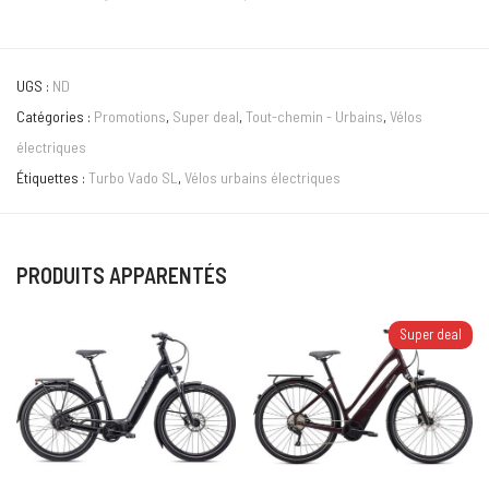
UGS :
ND
Catégories :
Promotions
,
Super deal
,
Tout-chemin - Urbains
,
Vélos
électriques
Étiquettes :
Turbo Vado SL
,
Vélos urbains électriques
PRODUITS APPARENTÉS
Super deal