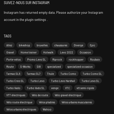
SUIVEZ-NOUS SUR INSTAGRAM
Instagram has returned empty data. Please authorize your Instagram
account in the
plugin settings
.
TAGS
Allez
bikeshop
bruxelles
chaussures
Diverge
Epic
Gravel
Home trainer
Hotwalk
Levo 2022
Occasion
Porte-vélos
Promo Levo SL
Riprock
rockhopper
Roubaix
Route
S-Works
Sl8
specialized
specialized occasion
Tarmac SL6
Tarmac SL7
Thule
Turbo Como
Turbo Como SL
Turbo Creo SL
Turbo Levo
Turbo Levo Hardtail
Turbo Levo SL
Turbo Vado
Turbo Vado SL
venge
VTC
vtt semi-rigide
VTT électriques
Vélo de route
Vélo gravel électrique
Vélo route électrique
Vélos pliables
Vélos urbains musculaires
Vélos urbains électriques
Wahoo