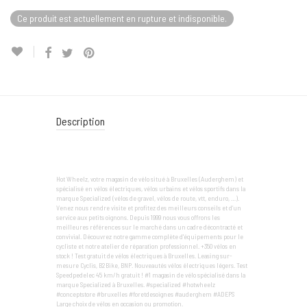
Ce produit est actuellement en rupture et indisponible.
Description
Hot Wheelz, votre magasin de vélo situé à Bruxelles (Auderghem) et
spécialisé en vélos électriques, vélos urbains et vélos sportifs dans la
marque Specialized (vélos de gravel, vélos de route, vtt, enduro, …).
Venez nous rendre visite et profitez des meilleurs conseils et d’un
service aux petits oignons. Depuis 1999 nous vous offrons les
meilleures références sur le marché dans un cadre décontracté et
convivial. Découvrez notre gamme complète d'équipements pour le
cycliste et notre atelier de réparation professionnel. +350 vélos en
stock ! Test gratuit de vélos électriques à Bruxelles. Leasing sur-
mesure Cyclis, B2Bike, BNP. Nouveautés vélos électriques légers. Test
Speedpedelec 45 km/h gratuit ! #1 magasin de vélo spécialisé dans la
marque Specialized à Bruxelles. #specialized #hotwheelz
#conceptstore #bruxelles #foretdesoignes #auderghem #ADEPS
Large choix de vélos en occasion ou promotion.