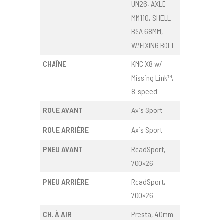
UN26, AXLE
MM110, SHELL
BSA 68MM,
W/FIXING BOLT
CHAÎNE
KMC X8 w/
Missing Link™,
8-speed
ROUE AVANT
Axis Sport
ROUE ARRIÈRE
Axis Sport
PNEU AVANT
RoadSport,
700×26
PNEU ARRIÈRE
RoadSport,
700×26
CH. À AIR
Presta, 40mm