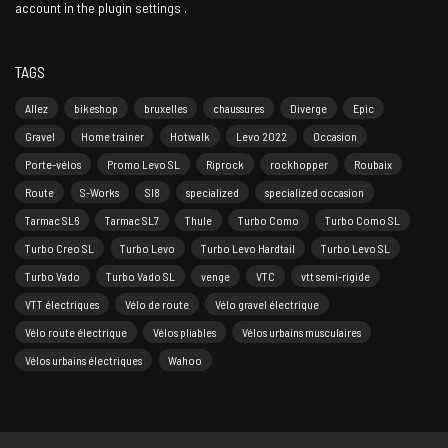
account in the
plugin settings
.
TAGS
Allez
bikeshop
bruxelles
chaussures
Diverge
Epic
Gravel
Home trainer
Hotwalk
Levo 2022
Occasion
Porte-vélos
Promo Levo SL
Riprock
rockhopper
Roubaix
Route
S-Works
Sl8
specialized
specialized occasion
Tarmac SL6
Tarmac SL7
Thule
Turbo Como
Turbo Como SL
Turbo Creo SL
Turbo Levo
Turbo Levo Hardtail
Turbo Levo SL
Turbo Vado
Turbo Vado SL
venge
VTC
vtt semi-rigide
VTT électriques
Vélo de route
Vélo gravel électrique
Vélo route électrique
Vélos pliables
Vélos urbains musculaires
Vélos urbains électriques
Wahoo