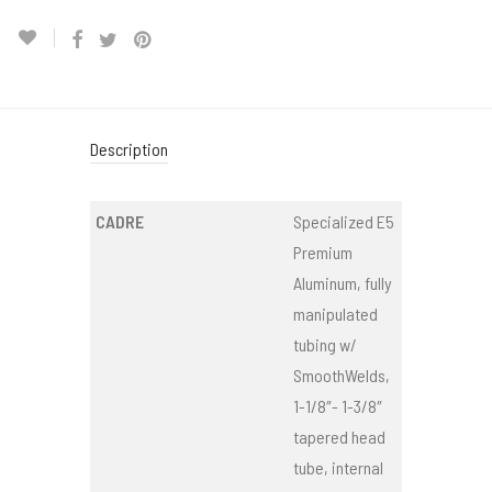
Description
CADRE
Specialized E5
Premium
Aluminum, fully
manipulated
tubing w/
SmoothWelds,
1-1/8″- 1-3/8″
tapered head
tube, internal