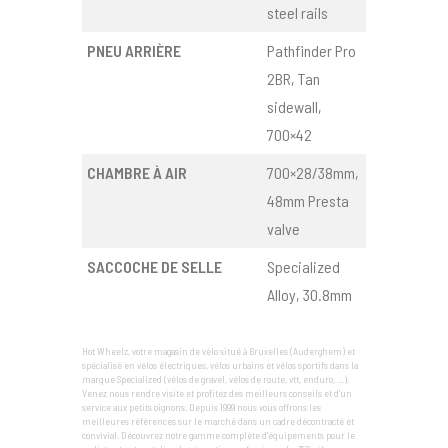
steel rails
PNEU ARRIÈRE
Pathfinder Pro
2BR, Tan
sidewall,
700×42
CHAMBRE À AIR
700×28/38mm,
48mm Presta
valve
SACCOCHE DE SELLE
Specialized
Alloy, 30.8mm
Hot Wheelz, votre magasin de vélo situé à Bruxelles (Auderghem) et
spécialisé en vélos électriques, vélos urbains et vélos sportifs dans la
marque Specialized (vélos de gravel, vélos de route, vtt, enduro, …).
Venez nous rendre visite et profitez des meilleurs conseils et d’un
service aux petits oignons. Depuis 1999 nous vous offrons les
meilleures références sur le marché dans un cadre décontracté et
convivial. Découvrez notre gamme complète d'équipements pour le