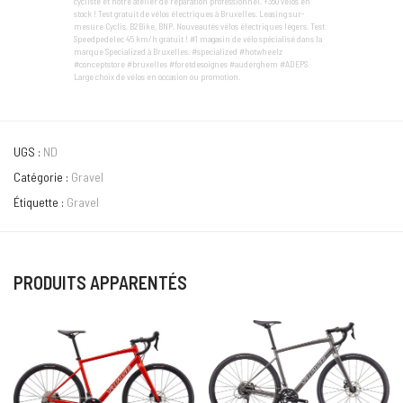
cycliste et notre atelier de réparation professionnel. +350 vélos en
stock ! Test gratuit de vélos électriques à Bruxelles. Leasing sur-
mesure Cyclis, B2Bike, BNP. Nouveautés vélos électriques légers. Test
Speedpedelec 45 km/h gratuit ! #1 magasin de vélo spécialisé dans la
marque Specialized à Bruxelles. #specialized #hotwheelz
#conceptstore #bruxelles #foretdesoignes #auderghem #ADEPS
Large choix de vélos en occasion ou promotion.
UGS :
ND
Catégorie :
Gravel
Étiquette :
Gravel
PRODUITS APPARENTÉS