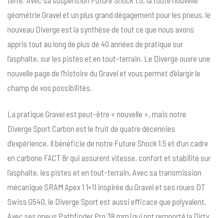
terre. Avec sa suspension Future Shock 1.5, la toute nouvelle
géométrie Gravel et un plus grand dégagement pour les pneus, le
nouveau Diverge est la synthèse de tout ce que nous avons
appris tout au long de plus de 40 années de pratique sur
l’asphalte, sur les pistes et en tout-terrain. Le Diverge ouvre une
nouvelle page de l’histoire du Gravel et vous permet d’élargir le
champ de vos possibilités.
La pratique Gravel est peut-être « nouvelle », mais notre
Diverge Sport Carbon est le fruit de quatre décennies
d’expérience. Il bénéficie de notre Future Shock 1.5 et d’un cadre
en carbone FACT 8r qui assurent vitesse, confort et stabilité sur
l’asphalte, les pistes et en tout-terrain. Avec sa transmission
mécanique SRAM Apex 1 1×11 inspirée du Gravel et ses roues DT
Swiss G540, le Diverge Sport est aussi efficace que polyvalent.
Avec ses pneus Pathfinder Pro 38 mm (qui ont remporté la Dirty