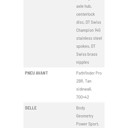
axle hub,
centerlock
disc, DT Swiss
Champion 14G
stainless steel
spokes, DT
Swiss brass
nipples
PNEU AVANT
Pathfinder Pro
2BR, Tan
sidewall,
700×42
SELLE
Body
Geometry
Power Sport,