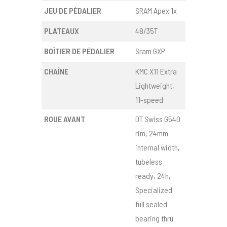
JEU DE PÉDALIER
SRAM Apex 1x
PLATEAUX
48/35T
BOÎTIER DE PÉDALIER
Sram GXP
CHAÎNE
KMC X11 Extra
Lightweight,
11-speed
ROUE AVANT
DT Swiss G540
rim, 24mm
internal width,
tubeless
ready, 24h,
Specialized
full sealed
bearing thru