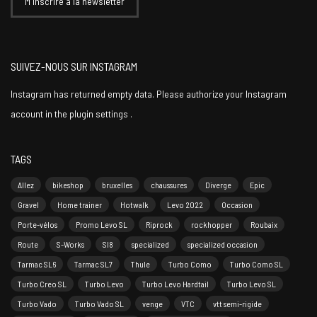
SUIVEZ-NOUS SUR INSTAGRAM
Instagram has returned empty data. Please authorize your Instagram
account in the
plugin settings
.
TAGS
Allez
bikeshop
bruxelles
chaussures
Diverge
Epic
Gravel
Home trainer
Hotwalk
Levo 2022
Occasion
Porte-vélos
Promo Levo SL
Riprock
rockhopper
Roubaix
Route
S-Works
Sl8
specialized
specialized occasion
Tarmac SL6
Tarmac SL7
Thule
Turbo Como
Turbo Como SL
Turbo Creo SL
Turbo Levo
Turbo Levo Hardtail
Turbo Levo SL
Turbo Vado
Turbo Vado SL
venge
VTC
vtt semi-rigide