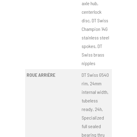
axle hub,
centerlock
disc, DT Swiss
Champion 14G
stainless steel
spokes, DT
Swiss brass
nipples
ROUE ARRIÈRE
DT Swiss G540
rim, 24mm
internal width,
tubeless
ready, 24h,
Specialized
full sealed
bearing thru