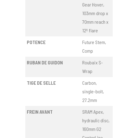
Gear Hover,
103mm drop x
70mm reach x
12º flare
POTENCE
Future Stem,
Comp
RUBAN DE GUIDON
Roubaix S-
Wrap
TIGE DE SELLE
Carbon,
single-bolt,
27.2mm
FREIN AVANT
SRAM Apex,
hydraulic disc,
160mm G2
CenterLine