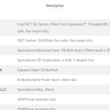
Description
Crux FACT 10r Carbon, Rider First Engineered™, Threaded BB,
axle, flat-mount disc
FACT Carbon, 12x100mm thru-axle, flat-mount disc
Specialized Adventure Gear, 118.9mm drop x 70mm reach x 12º
Specialized, 3D-forged alloy, 4-bolt, 7-degree rise
N
Supacaz Super Sticky Kush
Body Geometry Power Sport, steel rails
ELLE
Specialized Alloy, 30mm
SRAM Rival, hydraulic disc
SRAM Rival, hydraulic disc