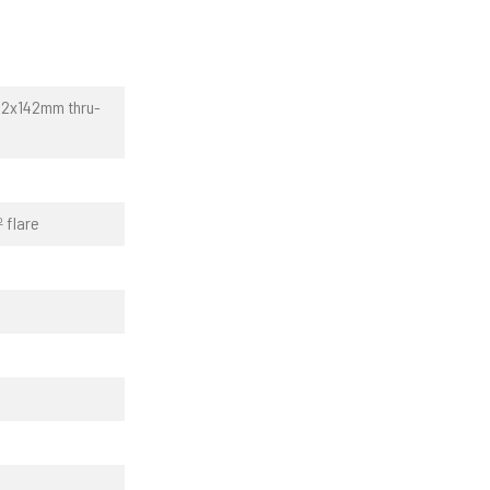
 12x142mm thru-
 flare