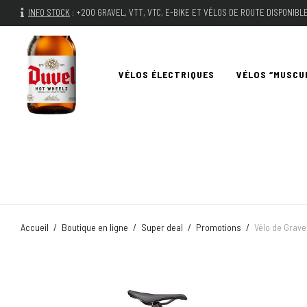
INFO STOCK
:
+200 GRAVEL, VTT, VTC, E-BIKE ET VÉLOS DE ROUTE DISPONIB
VÉLOS ÉLECTRIQUES
VÉLOS “MUSCU
Accueil
/
Boutique en ligne
/
Super deal
/
Promotions
/
Vélo de Grave