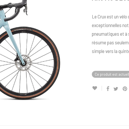
Le Crux est un vélo
exceptionnelles not
pneumatiques et à s
résume pas seulemen
simple vers la quin
Ce produit est actuel