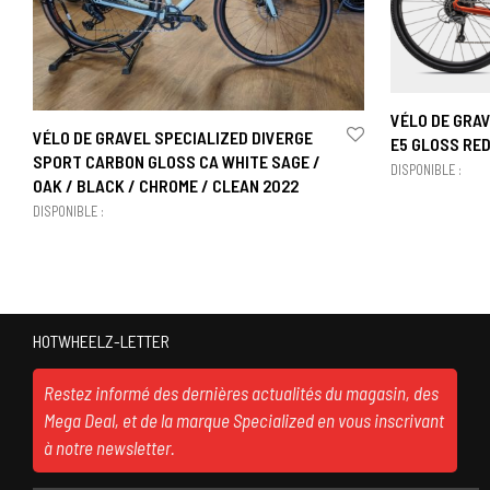
VÉLO DE GRAV
VÉLO DE GRAVEL SPECIALIZED DIVERGE
E5 GLOSS RE
SPORT CARBON GLOSS CA WHITE SAGE /
DISPONIBLE :
OAK / BLACK / CHROME / CLEAN 2022
DISPONIBLE :
HOTWHEELZ-LETTER
Restez informé des dernières actualités du magasin, des
Mega Deal, et de la marque Specialized en vous inscrivant
à notre newsletter.