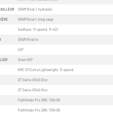
RAILLEUR
SRAM Rival 1, hydraulic
IÈRE
SRAM Rival 1, long cage
SunRace, 11-speed, 11-42t
R
SRAM Rival 1x
40T
ALIER
Sram GXP
KMC X11 Extra Lightweight, 11-speed
DT Swiss G540 Disc
DT Swiss G540 Disc
Pathfinder Pro 2BR, 700×38
Pathfinder Pro 2BR, 700×38