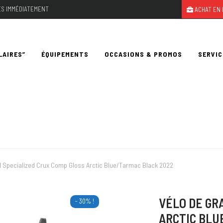
LES IMMÉDIATEMENT
ACHAT EN 
LAIRES”
ÉQUIPEMENTS
OCCASIONS & PROMOS
SERVIC
l Specialized Crux Comp Gloss Arctic Blue/Tarmac Black 2022
VÉLO DE GR
- 30% !
ARCTIC BLU