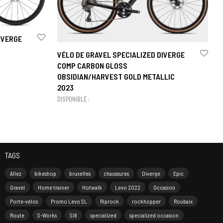
IVERGE
VÉLO DE GRAVEL SPECIALIZED DIVERGE
COMP CARBON GLOSS
OBSIDIAN/HARVEST GOLD METALLIC
2023
DISPONIBLE :
TAGS
Allez
bikeshop
bruxelles
chaussures
Diverge
Epic
Gravel
Home trainer
Hotwalk
Levo 2022
Occasion
Porte-vélos
Promo Levo SL
Riprock
rockhopper
Roubaix
Route
S-Works
Sl8
specialized
specialized occasion