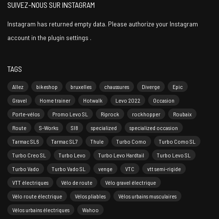
SUIVEZ-NOUS SUR INSTAGRAM
Instagram has returned empty data. Please authorize your Instagram
account in the
plugin settings
.
TAGS
Allez
bikeshop
bruxelles
chaussures
Diverge
Epic
Gravel
Home trainer
Hotwalk
Levo 2022
Occasion
Porte-vélos
Promo Levo SL
Riprock
rockhopper
Roubaix
Route
S-Works
Sl8
specialized
specialized occasion
Tarmac SL6
Tarmac SL7
Thule
Turbo Como
Turbo Como SL
Turbo Creo SL
Turbo Levo
Turbo Levo Hardtail
Turbo Levo SL
Turbo Vado
Turbo Vado SL
venge
VTC
vtt semi-rigide
VTT électriques
Vélo de route
Vélo gravel électrique
Vélo route électrique
Vélos pliables
Vélos urbains musculaires
Vélos urbains électriques
Wahoo