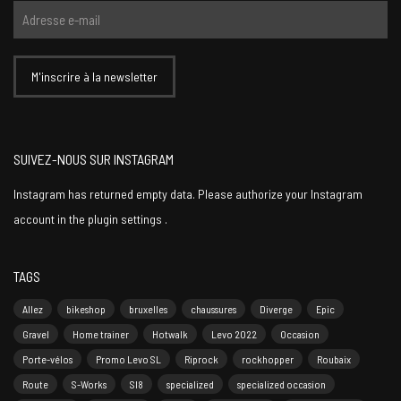
SUIVEZ-NOUS SUR INSTAGRAM
Instagram has returned empty data. Please authorize your Instagram
account in the
plugin settings
.
TAGS
Allez
bikeshop
bruxelles
chaussures
Diverge
Epic
Gravel
Home trainer
Hotwalk
Levo 2022
Occasion
Porte-vélos
Promo Levo SL
Riprock
rockhopper
Roubaix
Route
S-Works
Sl8
specialized
specialized occasion