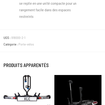
se replie en une unité compacte pour un
rangement facile dans des espaces
restreints
UGS :
918000-2-1
Catégorie :
Porte-vélos
PRODUITS APPARENTÉS