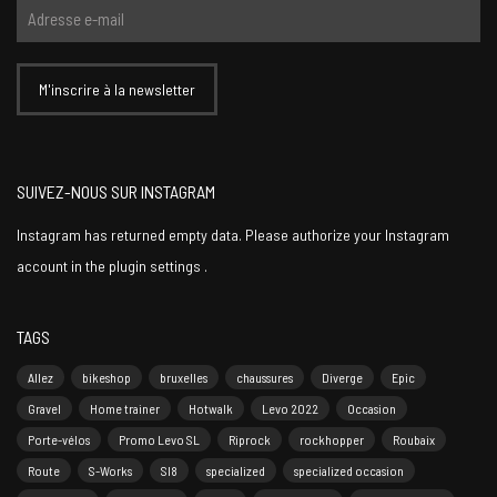
SUIVEZ-NOUS SUR INSTAGRAM
Instagram has returned empty data. Please authorize your Instagram
account in the
plugin settings
.
TAGS
Allez
bikeshop
bruxelles
chaussures
Diverge
Epic
Gravel
Home trainer
Hotwalk
Levo 2022
Occasion
Porte-vélos
Promo Levo SL
Riprock
rockhopper
Roubaix
Route
S-Works
Sl8
specialized
specialized occasion