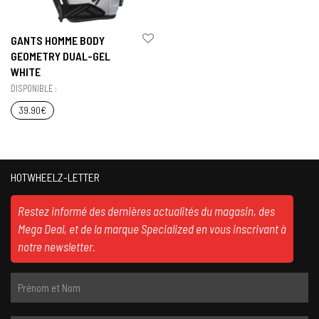
GANTS HOMME BODY
GEOMETRY DUAL-GEL
WHITE
DISPONIBLE :
39.90
€
HOTWHEELZ-LETTER
Restez informé des dernières actualités du magasin, des
Mega Deal, et de la marque Specialized en vous inscrivant à
notre newsletter.