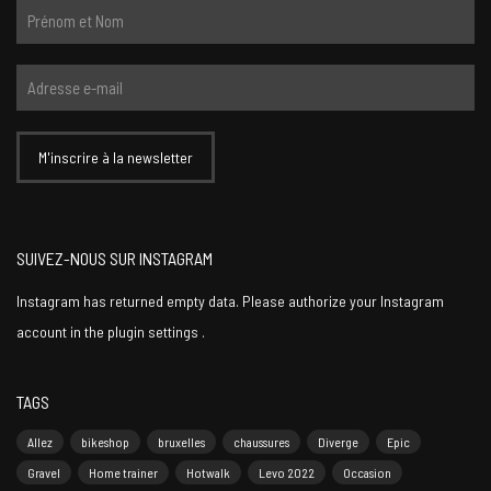
SUIVEZ-NOUS SUR INSTAGRAM
Instagram has returned empty data. Please authorize your Instagram
account in the
plugin settings
.
TAGS
Allez
bikeshop
bruxelles
chaussures
Diverge
Epic
Gravel
Home trainer
Hotwalk
Levo 2022
Occasion