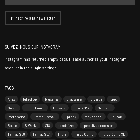
SUIVEZ-NOUS SUR INSTAGRAM
Instagram has returned empty data. Please authorize your Instagram
account in the
plugin settings
.
TAGS
Allez
bikeshop
bruxelles
chaussures
Diverge
Epic
Gravel
Home trainer
Hotwalk
Levo 2022
Occasion
Porte-vélos
Promo Levo SL
Riprock
rockhopper
Roubaix
Route
S-Works
Sl8
specialized
specialized occasion
Tarmac SL6
Tarmac SL7
Thule
Turbo Como
Turbo Como SL