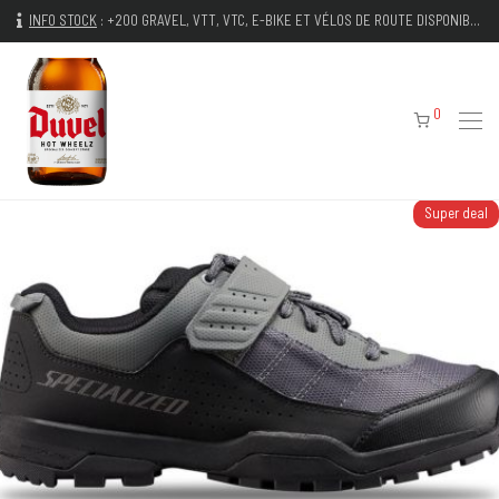
INFO STOCK
:
+200 GRAVEL, VTT, VTC, E-BIKE ET VÉLOS DE ROUTE DISPONIBLES IMMÉDIATEMENT
0
Super deal