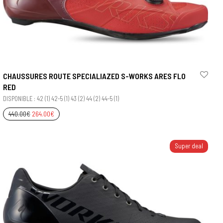
CHAUSSURES ROUTE SPECIALIAZED S-WORKS ARES FLO
RED
DISPONIBLE : 42 (1) 42-5 (1) 43 (2) 44 (2) 44-5 (1)
440.00
€
264.00
€
Super deal