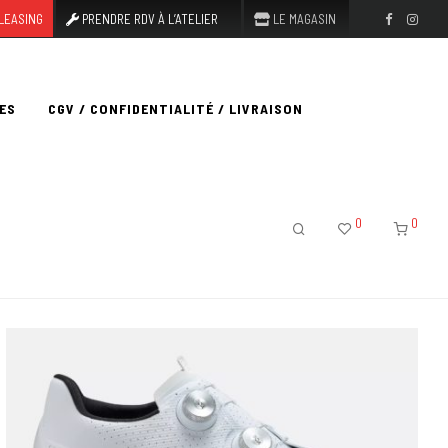
LEASING
PRENDRE RDV À L’ATELIER
LE MAGASIN
ES
CGV / CONFIDENTIALITÉ / LIVRAISON
0
0