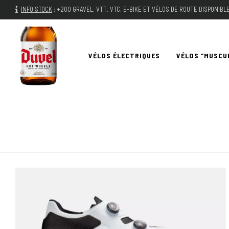
INFO STOCK
:
+200 GRAVEL, VTT, VTC, E-BIKE ET VÉLOS DE ROUTE DISPONIB
VÉLOS ÉLECTRIQUES
VÉLOS “MUSCU