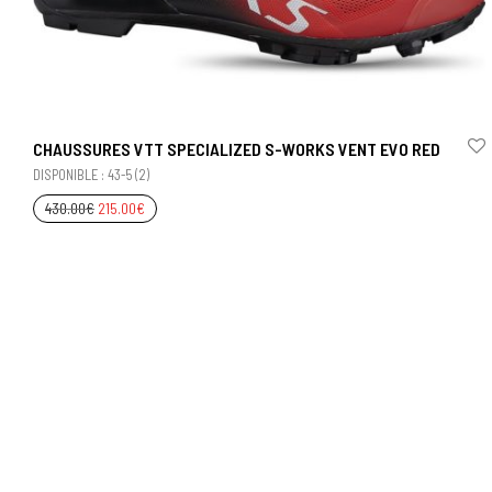
CHAUSSURES VTT SPECIALIZED S-WORKS VENT EVO RED
DISPONIBLE : 43-5 (2)
430.00
€
215.00
€