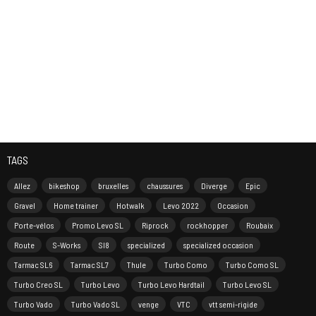
TAGS
Allez
bikeshop
bruxelles
chaussures
Diverge
Epic
Gravel
Home trainer
Hotwalk
Levo 2022
Occasion
Porte-vélos
Promo Levo SL
Riprock
rockhopper
Roubaix
Route
S-Works
Sl8
specialized
specialized occasion
Tarmac SL6
Tarmac SL7
Thule
Turbo Como
Turbo Como SL
Turbo Creo SL
Turbo Levo
Turbo Levo Hardtail
Turbo Levo SL
Turbo Vado
Turbo Vado SL
venge
VTC
vtt semi-rigide