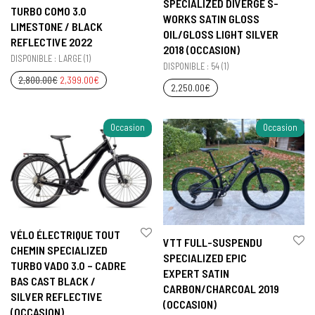
SPECIALIZED DIVERGE S-
TURBO COMO 3.0
WORKS SATIN GLOSS
LIMESTONE / BLACK
OIL/GLOSS LIGHT SILVER
REFLECTIVE 2022
2018 (OCCASION)
DISPONIBLE : LARGE (1)
DISPONIBLE : 54 (1)
2,800.00
€
2,399.00
€
2,250.00
€
Occasion
Occasion
VÉLO ÉLECTRIQUE TOUT
VTT FULL-SUSPENDU
CHEMIN SPECIALIZED
SPECIALIZED EPIC
TURBO VADO 3.0 – CADRE
EXPERT SATIN
BAS CAST BLACK /
CARBON/CHARCOAL 2019
SILVER REFLECTIVE
(OCCASION)
(OCCASION)