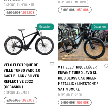
DISPONIBLE : MEDIUM (1)
DISPONIBLE : MEDIUM (1)
5,999.00
€
1,950.00
€
2,900.00
€
1,999.00
€
Occasion
Occasion
VÉLO ELECTRIQUE DE
VTT ELECTRIQUE LÉGER
VILLE TURBO VADO 3.0
ENFANT TURBO LEVO SL
CAST BLACK / SILVER
KIDS GLOSS OAK GREEN
REFLECTIVE 2022
METALLIC / LIMESTONE /
(OCCASION)
SATIN SMOKE
DISPONIBLE : LARGE (1)
DISPONIBLE : 24 (1)
2,900.00
€
1,899.00
€
2,899.00
€
1,599.00
€