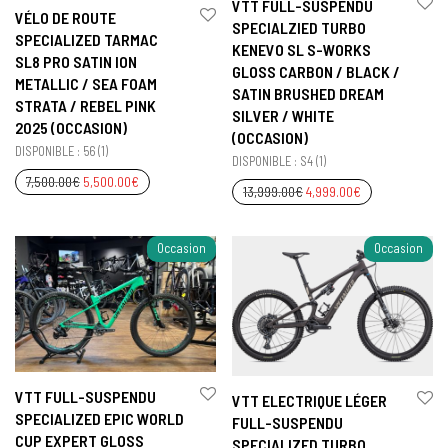
VTT FULL-SUSPENDU
VÉLO DE ROUTE
SPECIALZIED TURBO
SPECIALIZED TARMAC
KENEVO SL S-WORKS
SL8 PRO SATIN ION
GLOSS CARBON / BLACK /
METALLIC / SEA FOAM
SATIN BRUSHED DREAM
STRATA / REBEL PINK
SILVER / WHITE
2025 (OCCASION)
(OCCASION)
DISPONIBLE : 56 (1)
DISPONIBLE : S4 (1)
7,500.00
€
5,500.00
€
13,999.00
€
4,999.00
€
Occasion
Occasion
VTT FULL-SUSPENDU
VTT ELECTRIQUE LÉGER
SPECIALIZED EPIC WORLD
FULL-SUSPENDU
CUP EXPERT GLOSS
SPECIALIZED TURBO