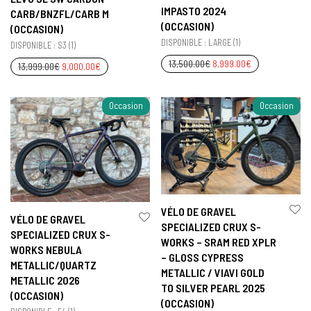
IMPASTO 2024
CARB/BNZFL/CARB M
(OCCASION)
(OCCASION)
DISPONIBLE : LARGE (1)
DISPONIBLE : S3 (1)
13,500.00
€
8,999.00
€
13,999.00
€
9,000.00
€
Occasion
Occasion
VÉLO DE GRAVEL
VÉLO DE GRAVEL
SPECIALIZED CRUX S-
SPECIALIZED CRUX S-
WORKS – SRAM RED XPLR
WORKS NEBULA
– GLOSS CYPRESS
METALLIC/QUARTZ
METALLIC / VIAVI GOLD
METALLIC 2026
TO SILVER PEARL 2025
(OCCASION)
(OCCASION)