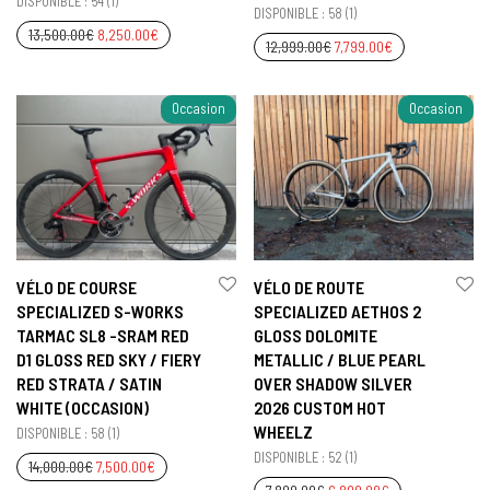
DISPONIBLE : 54 (1)
DISPONIBLE : 58 (1)
13,500.00
€
8,250.00
€
12,999.00
€
7,799.00
€
Occasion
Occasion
VÉLO DE COURSE
VÉLO DE ROUTE
SPECIALIZED S-WORKS
SPECIALIZED AETHOS 2
TARMAC SL8 -SRAM RED
GLOSS DOLOMITE
D1 GLOSS RED SKY / FIERY
METALLIC / BLUE PEARL
RED STRATA / SATIN
OVER SHADOW SILVER
WHITE (OCCASION)
2026 CUSTOM HOT
WHEELZ
DISPONIBLE : 58 (1)
DISPONIBLE : 52 (1)
14,000.00
€
7,500.00
€