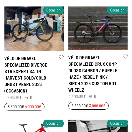
Occasion
Occasion
VÉLO DE GRAVEL
VÉLO DE GRAVEL
SPECIALIZED CRUX COMP
SPECIALIZED DIVERGE
GLOSS CARBON / PURPLE
STR EXPERT SATIN
HAZE / REBEL PINK /
HARVEST GOLD/GOLD
BIRCH 2025 CUSTOM HOT
GHOST PEARL 2023
WHEELZ
(OCCASION)
DISPONIBLE : 56 (1)
DISPONIBLE : 54 (1)
5,699.00
€
3,999.00
€
8,500.00
€
4,000.00
€
Occasion
Occasion