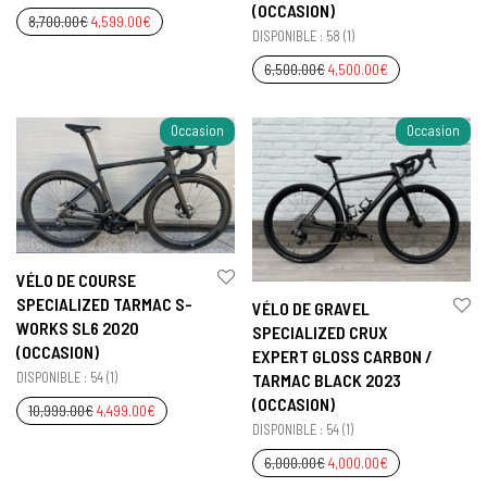
(OCCASION)
8,700.00
€
4,599.00
€
DISPONIBLE : 58 (1)
6,500.00
€
4,500.00
€
Occasion
Occasion
VÉLO DE COURSE
SPECIALIZED TARMAC S-
VÉLO DE GRAVEL
WORKS SL6 2020
SPECIALIZED CRUX
(OCCASION)
EXPERT GLOSS CARBON /
DISPONIBLE : 54 (1)
TARMAC BLACK 2023
(OCCASION)
10,999.00
€
4,499.00
€
DISPONIBLE : 54 (1)
6,000.00
€
4,000.00
€