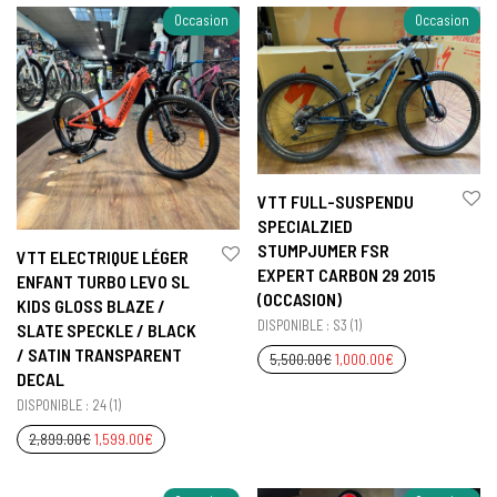
Occasion
Occasion
VTT FULL-SUSPENDU
SPECIALZIED
STUMPJUMER FSR
VTT ELECTRIQUE LÉGER
EXPERT CARBON 29 2015
ENFANT TURBO LEVO SL
(OCCASION)
KIDS GLOSS BLAZE /
DISPONIBLE : S3 (1)
SLATE SPECKLE / BLACK
/ SATIN TRANSPARENT
5,500.00
€
1,000.00
€
DECAL
DISPONIBLE : 24 (1)
2,899.00
€
1,599.00
€