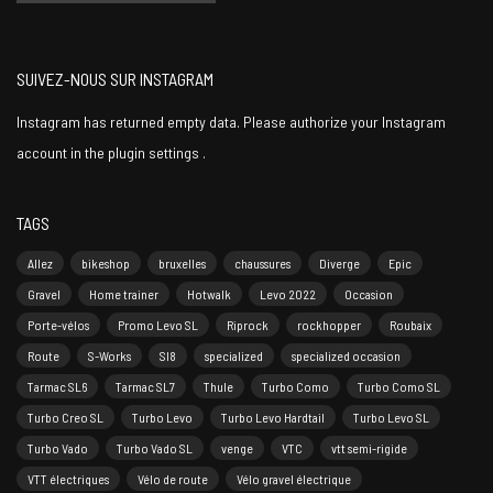
SUIVEZ-NOUS SUR INSTAGRAM
Instagram has returned empty data. Please authorize your Instagram
account in the
plugin settings
.
TAGS
Allez
bikeshop
bruxelles
chaussures
Diverge
Epic
Gravel
Home trainer
Hotwalk
Levo 2022
Occasion
Porte-vélos
Promo Levo SL
Riprock
rockhopper
Roubaix
Route
S-Works
Sl8
specialized
specialized occasion
Tarmac SL6
Tarmac SL7
Thule
Turbo Como
Turbo Como SL
Turbo Creo SL
Turbo Levo
Turbo Levo Hardtail
Turbo Levo SL
Turbo Vado
Turbo Vado SL
venge
VTC
vtt semi-rigide
VTT électriques
Vélo de route
Vélo gravel électrique