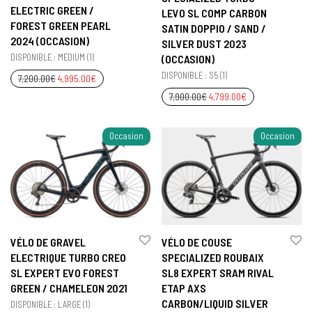
ELECTRIC GREEN /
LEVO SL COMP CARBON
FOREST GREEN PEARL
SATIN DOPPIO / SAND /
2024 (OCCASION)
SILVER DUST 2023
DISPONIBLE : MEDIUM (1)
(OCCASION)
DISPONIBLE : S5 (1)
7,200.00
€
4,995.00
€
7,900.00
€
4,799.00
€
Occasion
Occasion
VÉLO DE GRAVEL
VÉLO DE COUSE
ELECTRIQUE TURBO CREO
SPECIALIZED ROUBAIX
SL EXPERT EVO FOREST
SL8 EXPERT SRAM RIVAL
GREEN / CHAMELEON 2021
ETAP AXS
CARBON/LIQUID SILVER
DISPONIBLE : LARGE (1)