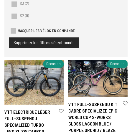
S3
(2)
S2
(0)
MASQUER LES VÉLOS EN COMMANDE
Supprimer les filtres sélectionnés
Occasion
Occasion
VTT FULL-SUSPENDU KIT
CADRE SPECIALIZED EPIC
VTT ELECTRIQUE LÉGER
WORLD CUP S-WORKS
FULL-SUSPENDU
GLOSS LAGOON BLUE /
SPECIALIZED TURBO
PURPLE ORCHID / BLAZE
LEVO SL SW CARBON