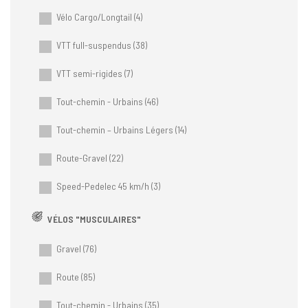
Vélo Cargo/Longtail
(4)
VTT full-suspendus
(38)
VTT semi-rigides
(7)
Tout-chemin - Urbains
(46)
Tout-chemin – Urbains Légers
(14)
Route-Gravel
(22)
Speed-Pedelec 45 km/h
(3)
VÉLOS "MUSCULAIRES"
Gravel
(76)
Route
(85)
Tout-chemin - Urbains
(35)