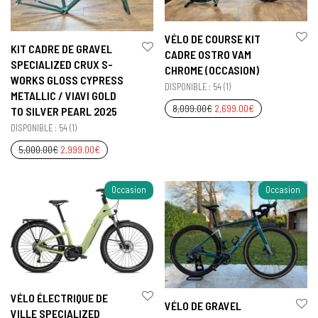
VÉLO DE COURSE KIT
KIT CADRE DE GRAVEL
CADRE OSTRO VAM
SPECIALIZED CRUX S-
CHROME (OCCASION)
WORKS GLOSS CYPRESS
DISPONIBLE : 54 (1)
METALLIC / VIAVI GOLD
8,099.00
€
2,699.00
€
TO SILVER PEARL 2025
DISPONIBLE : 54 (1)
5,000.00
€
2,999.00
€
Occasion
Occasion
VÉLO ÉLECTRIQUE DE
VÉLO DE GRAVEL
VILLE SPECIALIZED