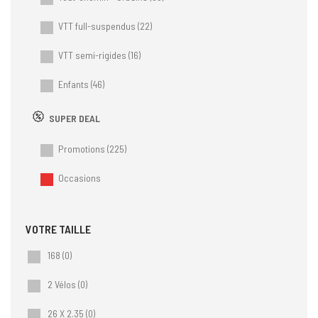
VTT full-suspendus
(22)
VTT semi-rigides
(16)
Enfants
(46)
SUPER DEAL
Promotions
(225)
Occasions
168
(0)
2 Vélos
(0)
26 X 2.35
(0)