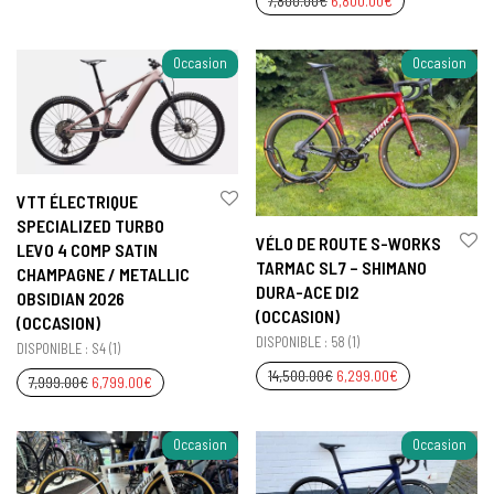
7,800.00
€
6,800.00
€
Occasion
Occasion
VTT ÉLECTRIQUE
SPECIALIZED TURBO
VÉLO DE ROUTE S-WORKS
LEVO 4 COMP SATIN
TARMAC SL7 – SHIMANO
CHAMPAGNE / METALLIC
DURA-ACE DI2
OBSIDIAN 2026
(OCCASION)
(OCCASION)
DISPONIBLE : 58 (1)
DISPONIBLE : S4 (1)
14,500.00
€
6,299.00
€
7,999.00
€
6,799.00
€
Occasion
Occasion