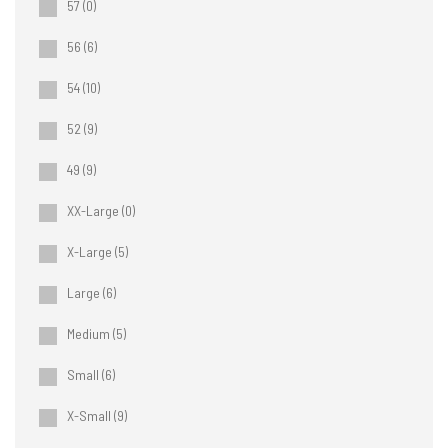
57
(0)
56
(6)
54
(10)
52
(9)
49
(9)
XX-Large
(0)
X-Large
(5)
Large
(6)
Medium
(5)
Small
(6)
X-Small
(9)