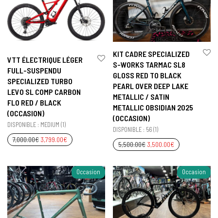
KIT CADRE SPECIALIZED
VTT ÉLECTRIQUE LÉGER
S-WORKS TARMAC SL8
FULL-SUSPENDU
GLOSS RED TO BLACK
SPECIALIZED TURBO
PEARL OVER DEEP LAKE
LEVO SL COMP CARBON
METALLIC / SATIN
FLO RED / BLACK
METALLIC OBSIDIAN 2025
(OCCASION)
(OCCASION)
DISPONIBLE : MEDIUM (1)
DISPONIBLE : 56 (1)
7,000.00
€
3,799.00
€
5,500.00
€
3,500.00
€
Occasion
Occasion