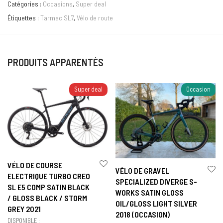
Catégories :
Occasions
,
Super deal
Étiquettes :
Tarmac SL7
,
Vélo de route
PRODUITS APPARENTÉS
Super deal
Occasion
VÉLO DE COURSE
VÉLO DE GRAVEL
ELECTRIQUE TURBO CREO
SPECIALIZED DIVERGE S-
SL E5 COMP SATIN BLACK
WORKS SATIN GLOSS
/ GLOSS BLACK / STORM
OIL/GLOSS LIGHT SILVER
GREY 2021
2018 (OCCASION)
DISPONIBLE :