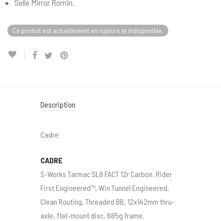
Selle Mirror Romin.
Ce produit est actuellement en rupture et indisponible.
Description
Cadre
CADRE
S-Works Tarmac SL8 FACT 12r Carbon, Rider
First Engineered™, Win Tunnel Engineered,
Clean Routing, Threaded BB, 12x142mm thru-
axle, flat-mount disc. 685g frame.