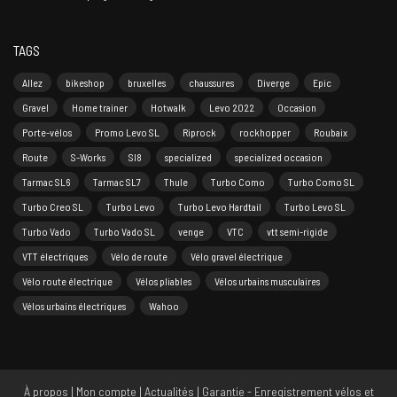
TAGS
Allez
bikeshop
bruxelles
chaussures
Diverge
Epic
Gravel
Home trainer
Hotwalk
Levo 2022
Occasion
Porte-vélos
Promo Levo SL
Riprock
rockhopper
Roubaix
Route
S-Works
Sl8
specialized
specialized occasion
Tarmac SL6
Tarmac SL7
Thule
Turbo Como
Turbo Como SL
Turbo Creo SL
Turbo Levo
Turbo Levo Hardtail
Turbo Levo SL
Turbo Vado
Turbo Vado SL
venge
VTC
vtt semi-rigide
VTT électriques
Vélo de route
Vélo gravel électrique
Vélo route électrique
Vélos pliables
Vélos urbains musculaires
Vélos urbains électriques
Wahoo
À propos
|
Mon compte
|
Actualités
|
Garantie - Enregistrement vélos et