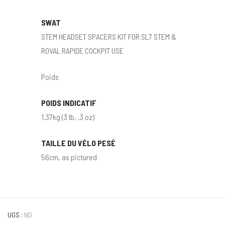
SWAT
STEM HEADSET SPACERS KIT FOR SL7 STEM &
ROVAL RAPIDE COCKPIT USE
Poids
POIDS INDICATIF
1.37kg (3 lb, .3 oz)
TAILLE DU VÉLO PESÉ
56cm, as pictured
UGS :
ND