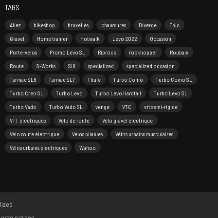
TAGS
Allez
bikeshop
bruxelles
chaussures
Diverge
Epic
Gravel
Home trainer
Hotwalk
Levo 2022
Occasion
Porte-vélos
Promo Levo SL
Riprock
rockhopper
Roubaix
Route
S-Works
Sl8
specialized
specialized occasion
Tarmac SL6
Tarmac SL7
Thule
Turbo Como
Turbo Como SL
Turbo Creo SL
Turbo Levo
Turbo Levo Hardtail
Turbo Levo SL
Turbo Vado
Turbo Vado SL
venge
VTC
vtt semi-rigide
VTT électriques
Vélo de route
Vélo gravel électrique
Vélo route électrique
Vélos pliables
Vélos urbains musculaires
Vélos urbains électriques
Wahoo
lized