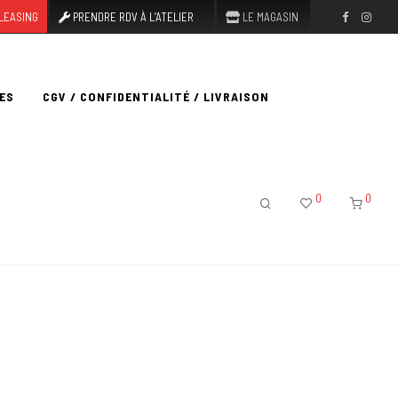
LEASING
PRENDRE RDV À L’ATELIER
LE MAGASIN
ES
CGV / CONFIDENTIALITÉ / LIVRAISON
0
0