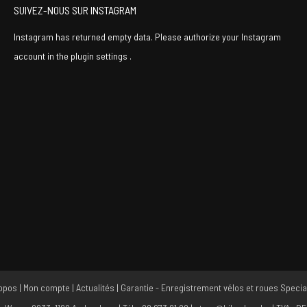
SUIVEZ-NOUS SUR INSTAGRAM
Instagram has returned empty data. Please authorize your Instagram
account in the
plugin settings
.
opos
|
Mon compte
|
Actualités
|
Garantie - Enregistrement vélos et roues Specia