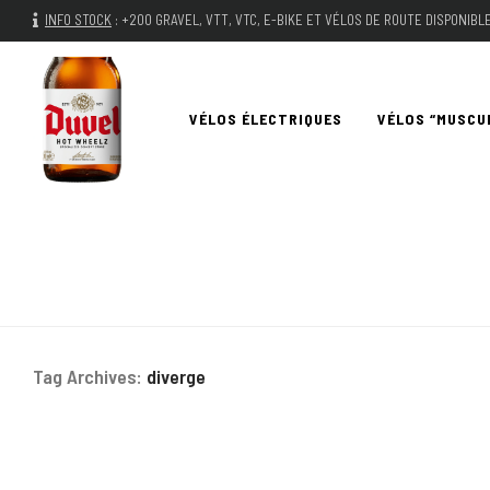
INFO STOCK
:
+200 GRAVEL, VTT, VTC, E-BIKE ET VÉLOS DE ROUTE DISPONIB
VÉLOS ÉLECTRIQUES
VÉLOS “MUSCU
Tag Archives:
diverge