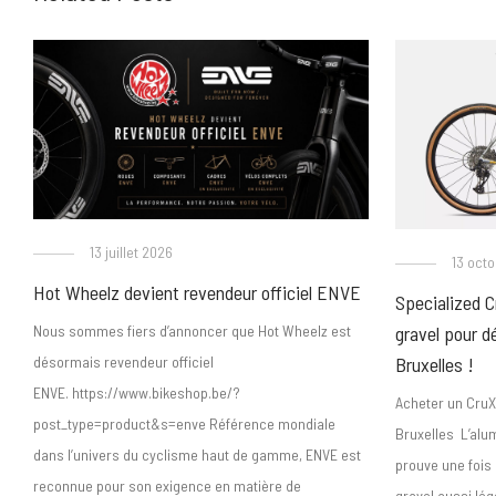
13 juillet 2026
13 oct
Hot Wheelz devient revendeur officiel ENVE
Specialized C
gravel pour d
Nous sommes fiers d’annoncer que Hot Wheelz est
Bruxelles !
désormais revendeur officiel
ENVE. https://www.bikeshop.be/?
Acheter un CruX
post_type=product&s=enve Référence mondiale
Bruxelles L’alum
dans l’univers du cyclisme haut de gamme, ENVE est
prouve une fois 
reconnue pour son exigence en matière de
gravel aussi lég