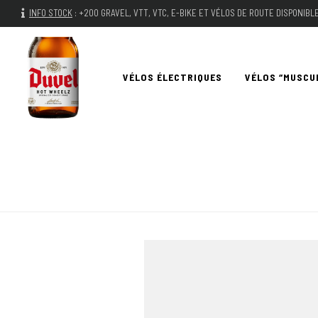
INFO STOCK
:
+200 GRAVEL, VTT, VTC, E-BIKE ET VÉLOS DE ROUTE DISPONIB
VÉLOS ÉLECTRIQUES
VÉLOS “MUSCU