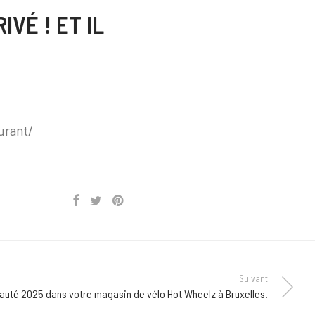
VÉ ! ET IL
urant/
Suivant
uté 2025 dans votre magasin de vélo Hot Wheelz à Bruxelles.