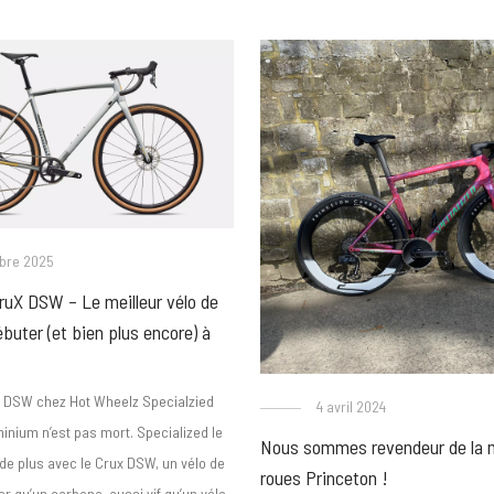
obre 2025
ruX DSW – Le meilleur vélo de
ébuter (et bien plus encore) à
 DSW chez Hot Wheelz Specialzied
4 avril 2024
inium n’est pas mort. Specialized le
Nous sommes revendeur de la 
de plus avec le Crux DSW, un vélo de
roues Princeton !
er qu’un carbone, aussi vif qu’un vélo