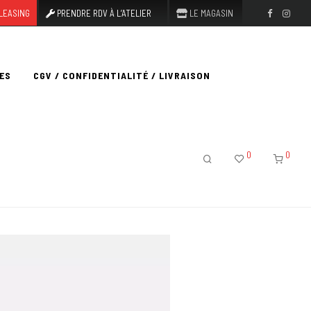
LEASING
PRENDRE RDV À L’ATELIER
LE MAGASIN
ES
CGV / CONFIDENTIALITÉ / LIVRAISON
0
0