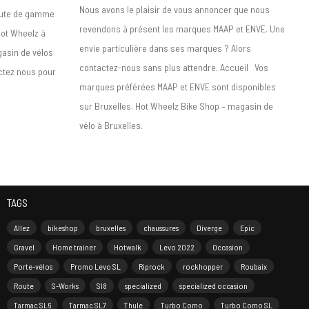
Nous avons le plaisir de vous annoncer que nous
haute de gamme
revendons à présent les marques MAAP et ENVE. Une
Hot Wheelz à
envie particulière dans ses marques ? Alors
gasin de vélos
contactez-nous sans plus attendre. Accueil Vos
ctez nous pour
marques préférées MAAP et ENVE sont disponibles
sur Bruxelles. Hot Wheelz Bike Shop – magasin de
vélo à Bruxelles.
TAGS
Allez
bikeshop
bruxelles
chaussures
Diverge
Epic
Gravel
Home trainer
Hotwalk
Levo 2022
Occasion
Porte-vélos
Promo Levo SL
Riprock
rockhopper
Roubaix
Route
S-Works
Sl8
specialized
specialized occasion
Tarmac SL6
Tarmac SL7
Thule
Turbo Como
Turbo Como SL