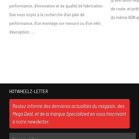
performance, d’innovation et de qualité de fabrication.
de route, et prê
Que vous soyez à la recherche d’un gain de
du même ADN qu
performance, d’un montage sur mesure ou d’un vélo
d’exception, …
HOTWHEELZ-LETTER
Restez informé des dernières actualités du magasin, des
Mega Deal, et de la marque Specialized en vous inscrivant
à notre newsletter.