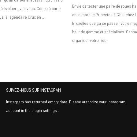
Envie de tester une paire de roues 
t à évoluer avec vous. Conçu à partir
de la marque Princeton ? C’est chez 
e le légendaire Crux en …
Bruxelles que ça se passe ! Votre ma
haut de gamme et spécialisés. Conta
organiser votre ride.
SUIVEZ-NOUS SUR INSTAGRAM
Instagram has returned empty data. Please authorize your Instagram
account in the
plugin settings
.