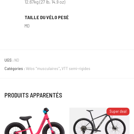
12.67kg (27 lb, 14.9 oz)
TAILLE DU VÉLO PESÉ
MD
UGS :
ND
Catégories :
Vélos "musculaires"
,
VTT semi-rigides
PRODUITS APPARENTÉS
Super deal