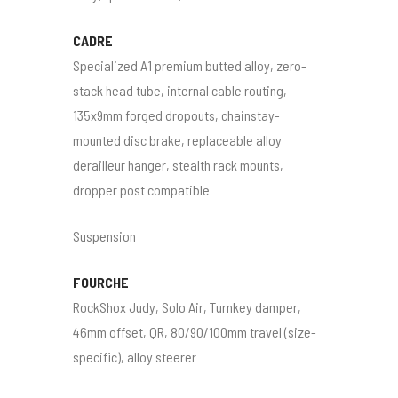
CADRE
Specialized A1 premium butted alloy, zero-
stack head tube, internal cable routing,
135x9mm forged dropouts, chainstay-
mounted disc brake, replaceable alloy
derailleur hanger, stealth rack mounts,
dropper post compatible
Suspension
FOURCHE
RockShox Judy, Solo Air, Turnkey damper,
46mm offset, QR, 80/90/100mm travel (size-
specific), alloy steerer