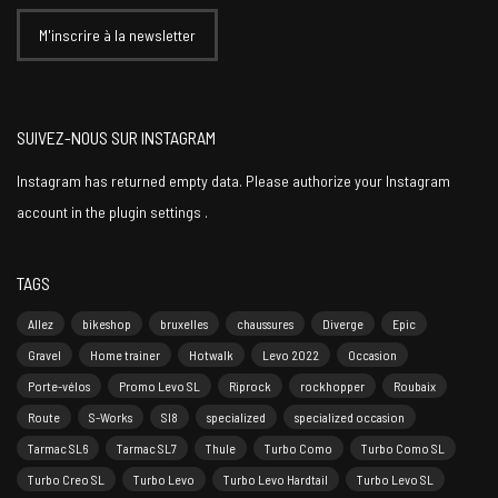
SUIVEZ-NOUS SUR INSTAGRAM
Instagram has returned empty data. Please authorize your Instagram
account in the
plugin settings
.
TAGS
Allez
bikeshop
bruxelles
chaussures
Diverge
Epic
Gravel
Home trainer
Hotwalk
Levo 2022
Occasion
Porte-vélos
Promo Levo SL
Riprock
rockhopper
Roubaix
Route
S-Works
Sl8
specialized
specialized occasion
Tarmac SL6
Tarmac SL7
Thule
Turbo Como
Turbo Como SL
Turbo Creo SL
Turbo Levo
Turbo Levo Hardtail
Turbo Levo SL