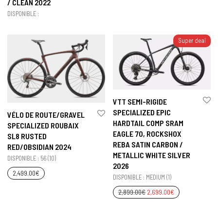
/ CLEAN 2022
DISPONIBLE :
Super deal
VTT SEMI-RIGIDE
SPECIALIZED EPIC
VÉLO DE ROUTE/GRAVEL
HARDTAIL COMP SRAM
SPECIALIZED ROUBAIX
EAGLE 70, ROCKSHOX
SL8 RUSTED
REBA SATIN CARBON /
RED/OBSIDIAN 2024
METALLIC WHITE SILVER
DISPONIBLE : 56 (10)
2026
2,499.00
€
DISPONIBLE : MEDIUM (1)
2,899.00
€
2,699.00
€