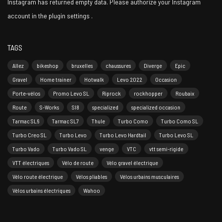
Instagram has returned empty data. Please authorize your Instagram
account in the
plugin settings
.
TAGS
Allez
bikeshop
bruxelles
chaussures
Diverge
Epic
Gravel
Home trainer
Hotwalk
Levo 2022
Occasion
Porte-vélos
Promo Levo SL
Riprock
rockhopper
Roubaix
Route
S-Works
Sl8
specialized
specialized occasion
Tarmac SL6
Tarmac SL7
Thule
Turbo Como
Turbo Como SL
Turbo Creo SL
Turbo Levo
Turbo Levo Hardtail
Turbo Levo SL
Turbo Vado
Turbo Vado SL
venge
VTC
vtt semi-rigide
VTT électriques
Vélo de route
Vélo gravel électrique
Vélo route électrique
Vélos pliables
Vélos urbains musculaires
Vélos urbains électriques
Wahoo