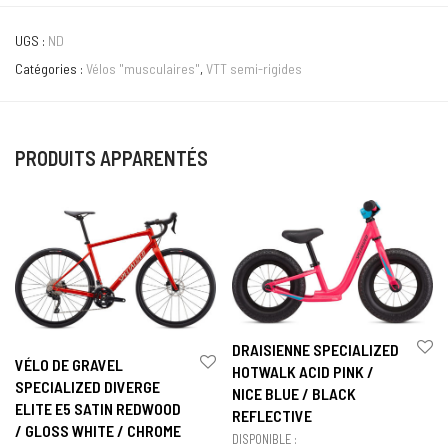
UGS :
ND
Catégories :
Vélos "musculaires"
,
VTT semi-rigides
PRODUITS APPARENTÉS
DRAISIENNE SPECIALIZED
VÉLO DE GRAVEL
HOTWALK ACID PINK /
SPECIALIZED DIVERGE
NICE BLUE / BLACK
ELITE E5 SATIN REDWOOD
REFLECTIVE
/ GLOSS WHITE / CHROME
DISPONIBLE :