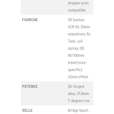
dropper post
compatible
FOURCHE
SR Suntour
XCM 29, 30mm
stanchions, Rx
Tune, coil
spring, QR,
90/100mm
travel (size-
specific),
42mm offset
POTENCE
3D-forged
alloy, 31.8mm,
7-degree rise
SELLE
Bridge Sport,