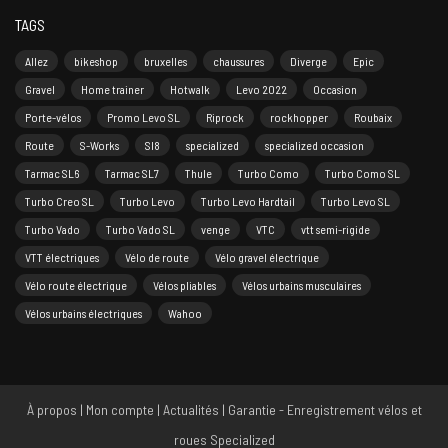
TAGS
Allez
bikeshop
bruxelles
chaussures
Diverge
Epic
Gravel
Home trainer
Hotwalk
Levo 2022
Occasion
Porte-vélos
Promo Levo SL
Riprock
rockhopper
Roubaix
Route
S-Works
Sl8
specialized
specialized occasion
Tarmac SL6
Tarmac SL7
Thule
Turbo Como
Turbo Como SL
Turbo Creo SL
Turbo Levo
Turbo Levo Hardtail
Turbo Levo SL
Turbo Vado
Turbo Vado SL
venge
VTC
vtt semi-rigide
VTT électriques
Vélo de route
Vélo gravel électrique
Vélo route électrique
Vélos pliables
Vélos urbains musculaires
Vélos urbains électriques
Wahoo
À propos
|
Mon compte
|
Actualités
|
Garantie - Enregistrement vélos et
roues Specialized