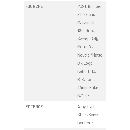
FOURCHE
2021, Bomber
Z1, 27.5in,
Marzocchi,
180, Grip,
Sweep-Adj,
Matte Blk,
Neutral/Matte
Blk Logo,
Kabolt 110,
BLK, 1.5 T,
44mm Rake,
N/M OE.
POTENCE
Alloy Trail
Stem, 35mm
bar bore