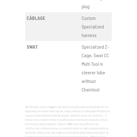
plug
CÂBLAGE
Custom
Specialized
harness
SWAT
Specialized Z-
Cage, Swat CC
Multi Tool in
steerer tube
without
Chaintool
Hot Wheelz, votre magasin de vélo situé à Bruxelles (Auderghem) et
spécialisé en vélos électriques, vélos urbains et vélos sportifs dans la
marque Specialized (vélos de gravel, vélos de route, vtt, enduro, …).
Venez nous rendre visite et profitez des meilleurs conseils et d’un
service aux petits oignons. Depuis 1999 nous vous offrons les
meilleures références sur le marché dans un cadre décontracté et
convivial. Découvrez notre gamme complète d'équipements pour le
cycliste et notre atelier de réparation professionnel. +350 vélos en