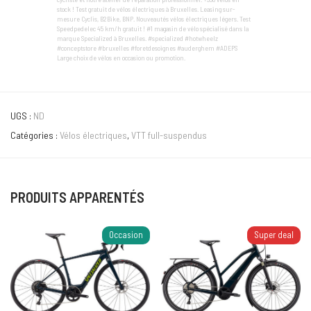
stock ! Test gratuit de vélos électriques à Bruxelles. Leasing sur-
mesure Cyclis, B2Bike, BNP. Nouveautés vélos électriques légers. Test
Speedpedelec 45 km/h gratuit ! #1 magasin de vélo spécialisé dans la
marque Specialized à Bruxelles. #specialized #hotwheelz
#conceptstore #bruxelles #foretdesoignes #auderghem #ADEPS
Large choix de vélos en occasion ou promotion.
UGS :
ND
Catégories :
Vélos électriques
,
VTT full-suspendus
PRODUITS APPARENTÉS
Occasion
Super deal