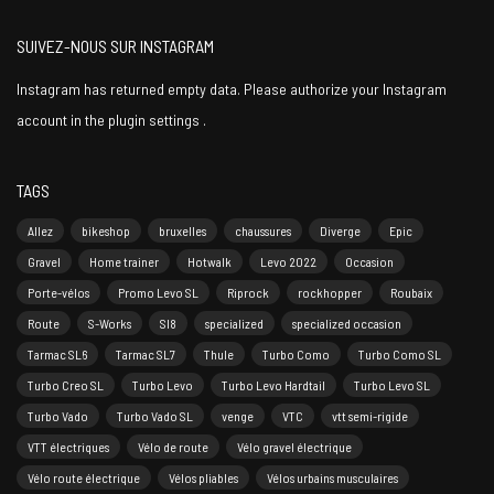
SUIVEZ-NOUS SUR INSTAGRAM
Instagram has returned empty data. Please authorize your Instagram
account in the
plugin settings
.
TAGS
Allez
bikeshop
bruxelles
chaussures
Diverge
Epic
Gravel
Home trainer
Hotwalk
Levo 2022
Occasion
Porte-vélos
Promo Levo SL
Riprock
rockhopper
Roubaix
Route
S-Works
Sl8
specialized
specialized occasion
Tarmac SL6
Tarmac SL7
Thule
Turbo Como
Turbo Como SL
Turbo Creo SL
Turbo Levo
Turbo Levo Hardtail
Turbo Levo SL
Turbo Vado
Turbo Vado SL
venge
VTC
vtt semi-rigide
VTT électriques
Vélo de route
Vélo gravel électrique
Vélo route électrique
Vélos pliables
Vélos urbains musculaires