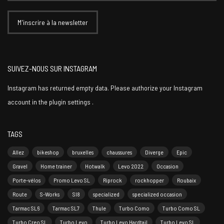
SUIVEZ-NOUS SUR INSTAGRAM
Instagram has returned empty data. Please authorize your Instagram
account in the
plugin settings
.
TAGS
Allez
bikeshop
bruxelles
chaussures
Diverge
Epic
Gravel
Home trainer
Hotwalk
Levo 2022
Occasion
Porte-vélos
Promo Levo SL
Riprock
rockhopper
Roubaix
Route
S-Works
Sl8
specialized
specialized occasion
Tarmac SL6
Tarmac SL7
Thule
Turbo Como
Turbo Como SL
Turbo Creo SL
Turbo Levo
Turbo Levo Hardtail
Turbo Levo SL