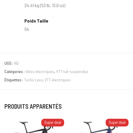
24.41 kg (53 lb, 13.0 oz)
Poids Taille
S4
UGS :
ND
Catégories :
Vélos électriques
,
VTT full-suspendus
Étiquettes :
Turbo Levo
,
VTT électriques
PRODUITS APPARENTÉS
Super deal
Super deal