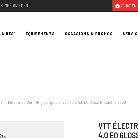
LES IMMÉDIATEMENT
ACHAT EN 
LAIRES”
ÉQUIPEMENTS
OCCASIONS & PROMOS
SERVIC
VTT Électrique Semi-Rigide Specialized Tero 4.0 EQ Gloss Pistachio 2026
VTT ÉLECTR
4.0 EQ GLOS