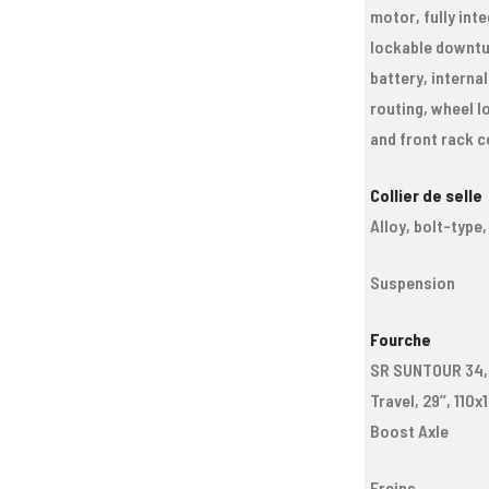
motor, fully int
lockable downt
battery, internal
routing, wheel l
and front rack 
Collier de selle
Alloy, bolt-type
Suspension
Fourche
SR SUNTOUR 34,
Travel, 29’’, 110
Boost Axle
Freins