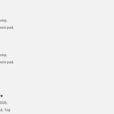
omp,
esin pad,
omp,
esin pad,
re
000,
d, Top