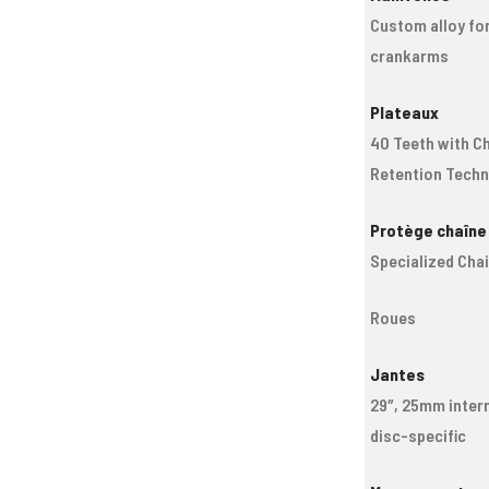
Custom alloy fo
crankarms
Plateaux
40 Teeth with C
Retention Tech
Protège chaîne
Specialized Cha
Roues
Jantes
29″, 25mm intern
disc-specific