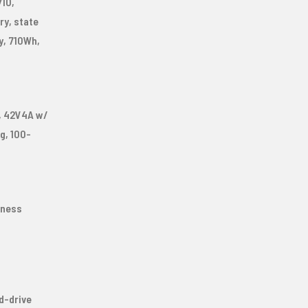
710,
ry, state
y, 710Wh,
, 42V4A w/
g, 100-
rness
d-drive