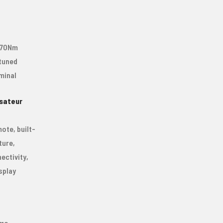
, 70Nm
tuned
minal
sateur
,
ote, built-
ture,
ectivity,
splay