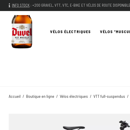
INFO STOCK
:
+200 GRAVEL, VTT, VTC, E-BIKE ET VÉLOS DE ROUTE DISPONIB
VÉLOS ÉLECTRIQUES
VÉLOS “MUSCU
Accueil
/
Boutique en ligne
/
Vélos électriques
/
VTT full-suspendus
/