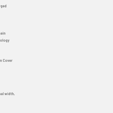
rged
hain
nology
in Cover
al width,