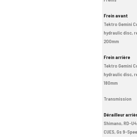
Frein avant
Tektro Gemini C
hydraulic disc, r
200mm
Frein arrière
Tektro Gemini C
hydraulic disc, r
180mm
Transmission
Dérailleur arriè
Shimano, RD-U4
CUES, Gs 9-Spee