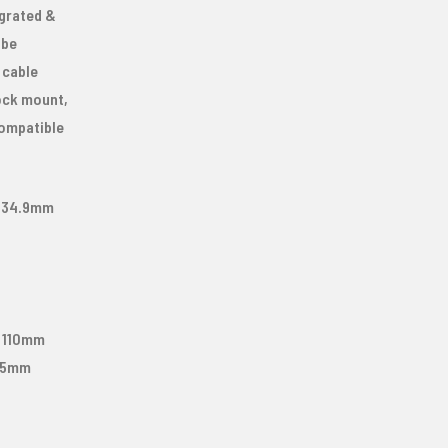
egrated &
ube
 cable
ock mount,
compatible
, 34.9mm
 110mm
x15mm