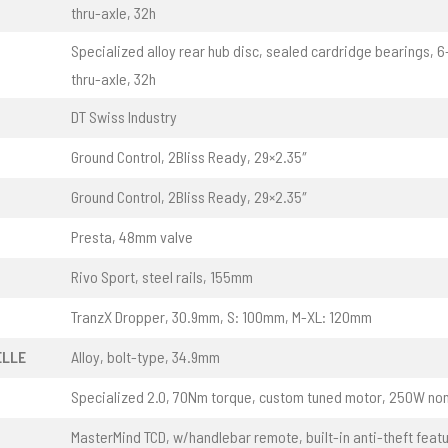
thru-axle, 32h
Specialized alloy rear hub disc, sealed cardridge bearings, 
thru-axle, 32h
DT Swiss Industry
Ground Control, 2Bliss Ready, 29×2.35″
Ground Control, 2Bliss Ready, 29×2.35″
Presta, 48mm valve
Rivo Sport, steel rails, 155mm
TranzX Dropper, 30.9mm, S: 100mm, M-XL: 120mm
ELLE
Alloy, bolt-type, 34.9mm
Specialized 2.0, 70Nm torque, custom tuned motor, 250W no
MasterMind TCD, w/handlebar remote, built-in anti-theft featu