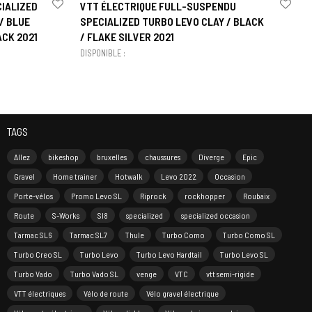
CIALIZED
VTT ÉLECTRIQUE FULL-SUSPENDU
/ BLUE
SPECIALIZED TURBO LEVO CLAY / BLACK
ACK 2021
/ FLAKE SILVER 2021
DISPONIBLE :
TAGS
Allez
bikeshop
bruxelles
chaussures
Diverge
Epic
Gravel
Home trainer
Hotwalk
Levo 2022
Occasion
Porte-vélos
Promo Levo SL
Riprock
rockhopper
Roubaix
Route
S-Works
Sl8
specialized
specialized occasion
Tarmac SL6
Tarmac SL7
Thule
Turbo Como
Turbo Como SL
Turbo Creo SL
Turbo Levo
Turbo Levo Hardtail
Turbo Levo SL
Turbo Vado
Turbo Vado SL
venge
VTC
vtt semi-rigide
VTT électriques
Vélo de route
Vélo gravel électrique