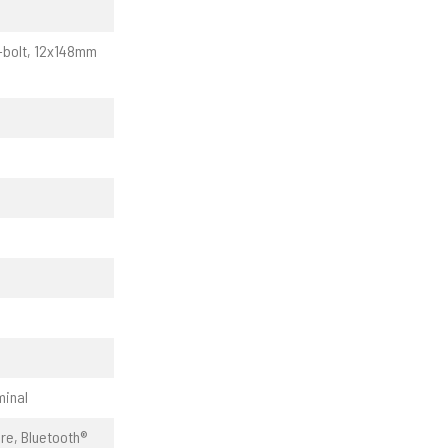
6-bolt, 12x148mm
minal
re, Bluetooth®