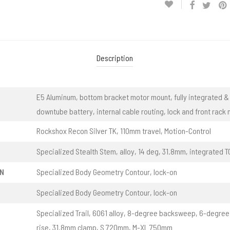
Description
E5 Aluminum, bottom bracket motor mount, fully integrated &
downtube battery, internal cable routing, lock and front rack
Rockshox Recon Silver TK, 110mm travel, Motion-Control
Specialized Stealth Stem, alloy, 14 deg, 31.8mm, integrated 
N
Specialized Body Geometry Contour, lock-on
Specialized Body Geometry Contour, lock-on
Specialized Trail, 6061 alloy, 8-degree backsweep, 6-degr
rise, 31.8mm clamp, S 720mm, M-XL 750mm