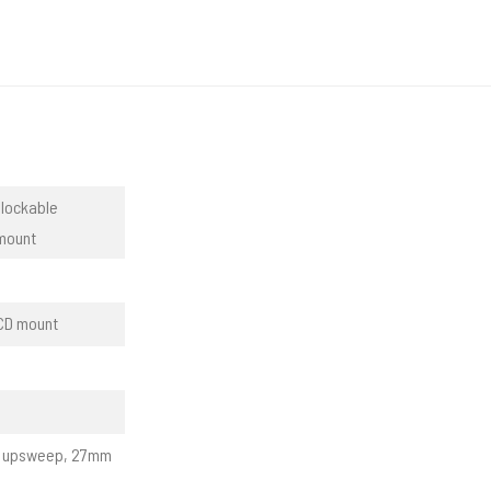
 lockable
 mount
TCD mount
ee upsweep, 27mm