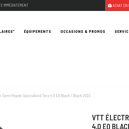
LES IMMÉDIATEMENT
ACHAT EN 
LAIRES”
ÉQUIPEMENTS
OCCASIONS & PROMOS
SERVIC
e Semi-Rigide Specialized Tero 4.0 EQ Black / Black 2022
VTT ÉLECTR
4.0 EQ BLAC