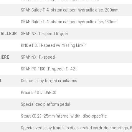
SRAM Guide T, 4-piston caliper, hydraulic disc, 200mm
SRAM Guide T, 4-piston caliper, hydraulic disc, 180mm
RAILLEUR
SRAM NX, 11-speed trigger
KMC e11S, 11-speed w/ Missing Link™
IÈRE
SRAM NX, 11-speed
SRAM PG-1130, 11-speed, 11-42t
R
Custom alloy forged crankarms
Praxis, 40T, 104BCD
Specialized platform pedal
Stout XC 29, 25mm internal width, disc-specific
Specialized alloy front hub disc, sealed cardridge bearings, 