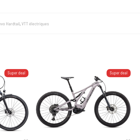
vo Hardtail
,
VTT électriques
Super deal
Super deal