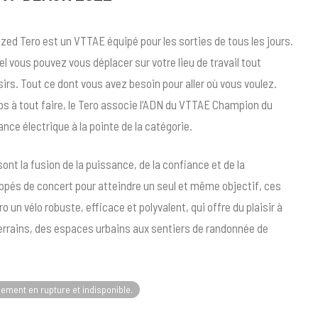
zed Tero est un VTTAE équipé pour les sorties de tous les jours.
l vous pouvez vous déplacer sur votre lieu de travail tout
irs. Tout ce dont vous avez besoin pour aller où vous voulez.
os à tout faire, le Tero associe l’ADN du VTTAE Champion du
nce électrique à la pointe de la catégorie.
ont la fusion de la puissance, de la confiance et de la
ppés de concert pour atteindre un seul et même objectif, ces
o un vélo robuste, efficace et polyvalent, qui offre du plaisir à
 terrains, des espaces urbains aux sentiers de randonnée de
lement en rupture et indisponible.