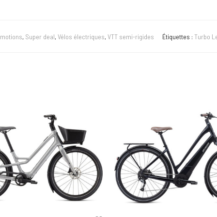
motions
,
Super deal
,
Vélos électriques
,
VTT semi-rigides
Étiquettes :
Turbo Le