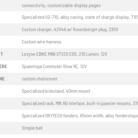
connectivity, customizable display pages
Specialized U2-710, alloy casing, state of charge display, 71
Custom charger, 42V4A w/ Rosenberger plug, 230V
Custom wire harness
NT
Lezyne EBIKE MINI STVZO E65, 210 Lumen, 12V
ÈRE
Spanninga Commuter Glow XE, 12V
NE
custom chaincover
Specialized kickstand, 40mm mount
Specialized rack, MIK HD inteface, built-in pannier mounts, 2
Specialized DRYTECH fenders, 65mm width, alloy fenderstay
Simple bell