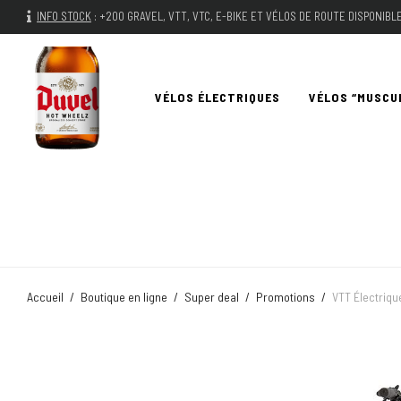
INFO STOCK
:
+200 GRAVEL, VTT, VTC, E-BIKE ET VÉLOS DE ROUTE DISPONIB
VÉLOS ÉLECTRIQUES
VÉLOS “MUSCU
Accueil
/
Boutique en ligne
/
Super deal
/
Promotions
/
VTT Électriqu